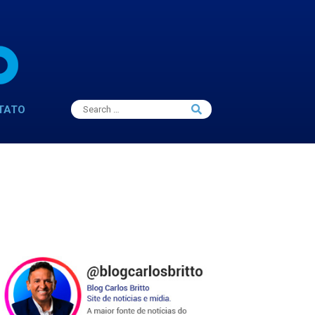
Search
TATO
Search
for: