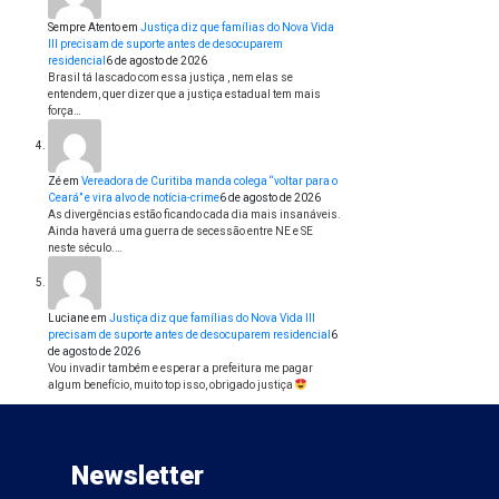
Sempre Atento
em
Justiça diz que famílias do Nova Vida
III precisam de suporte antes de desocuparem
residencial
6 de agosto de 2026
Brasil tá lascado com essa justiça , nem elas se
entendem, quer dizer que a justiça estadual tem mais
força…
Zé
em
Vereadora de Curitiba manda colega “voltar para o
Ceará” e vira alvo de notícia-crime
6 de agosto de 2026
As divergências estão ficando cada dia mais insanáveis.
Ainda haverá uma guerra de secessão entre NE e SE
neste século.…
Luciane
em
Justiça diz que famílias do Nova Vida III
precisam de suporte antes de desocuparem residencial
6
de agosto de 2026
Vou invadir também e esperar a prefeitura me pagar
algum benefício, muito top isso, obrigado justiça
Newsletter