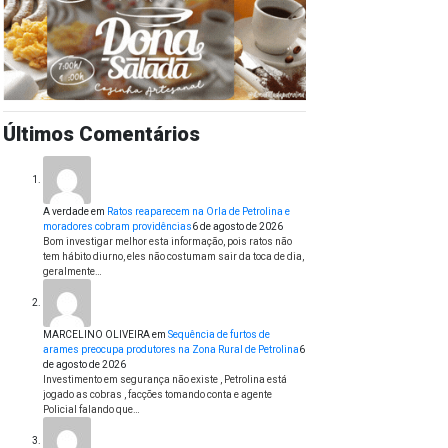
Últimos Comentários
A verdade
em
Ratos reaparecem na Orla de Petrolina e
moradores cobram providências
6 de agosto de 2026
Bom investigar melhor esta informação, pois ratos não
tem hábito diurno, eles não costumam sair da toca de dia,
geralmente…
MARCELINO OLIVEIRA
em
Sequência de furtos de
arames preocupa produtores na Zona Rural de Petrolina
6
de agosto de 2026
Investimento em segurança não existe , Petrolina está
jogado as cobras , facções tomando conta e agente
Policial falando que…