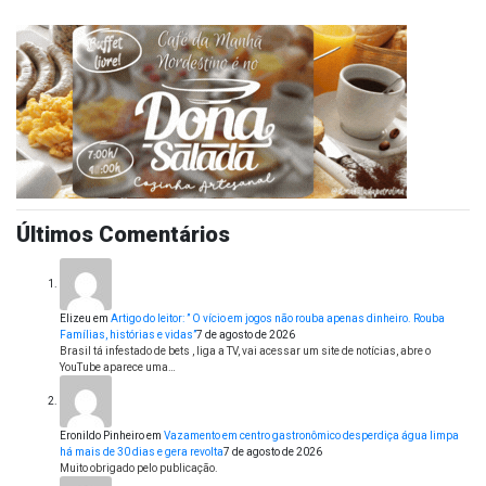
Últimos Comentários
Elizeu
em
Artigo do leitor: ” O vício em jogos não rouba apenas dinheiro. Rouba
Famílias, histórias e vidas”
7 de agosto de 2026
Brasil tá infestado de bets , liga a TV, vai acessar um site de notícias, abre o
YouTube aparece uma…
Eronildo Pinheiro
em
Vazamento em centro gastronômico desperdiça água limpa
há mais de 30 dias e gera revolta
7 de agosto de 2026
Muito obrigado pelo publicação.