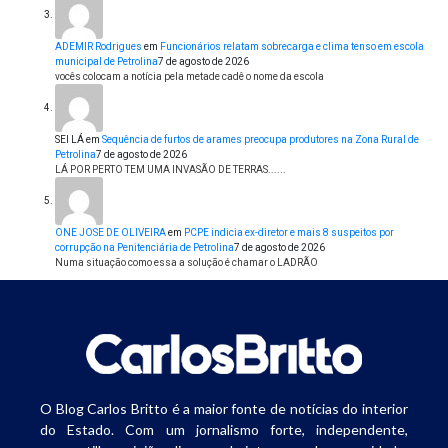
ADEMIR Rodrigues
em
Funcionários relatam sobrecarga e clima tenso em escola
municipal de Petrolina
7 de agosto de 2026
vocês colocam a notícia pela metade cadê o nome da escola
SEI LÁ
em
Sequência de furtos de arames preocupa produtores na Zona Rural de
Petrolina
7 de agosto de 2026
LÁ POR PERTO TEM UMA INVASÃO DE TERRAS......
ONE JOSE DE OLIVEIRA
em
PCPE indicia ex-diretor e mais 8 suspeitos por
corrupção na Penitenciária de Petrolina
7 de agosto de 2026
Numa situação como essa a solução é chamar o LADRÃO
O Blog Carlos Britto é a maior fonte de notícias do interior
do Estado. Com um jornalismo forte, independente,