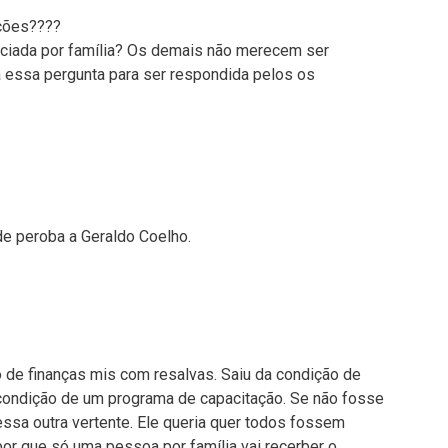
ções????
iciada por família? Os demais não merecem ser
 essa pergunta para ser respondida pelos os
de peroba a Geraldo Coelho.
de finanças mis com resalvas. Saiu da condição de
 condição de um programa de capacitação. Se não fosse
ssa outra vertente. Ele queria quer todos fossem
por que só uma pessoa por família vai recerber o