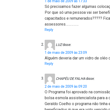
1 de maio de 2009 às 17:33
Só precisamos fazer algumas coloca
Por que só uma pessoa vai ser benef
capacitados e remunerados????? Fica
assessores…………….
Reply
LUZ
disse:
1 de maio de 2009 às 23:09
Alguém deveria dar um vidro de oléo 
Reply
CHAPÉU DE FALHA
disse:
2 de maio de 2009 às 09:20
O Programa foi aprovado na comissão 
bolsa esmola assistencialista para a
Geraldo Coelho o programa não tinha e
beneficiados já que era voto vencido 