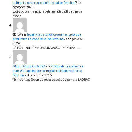
e clima tenso em escola municipal de Petrolina
7 de
agosto de 2026
vocês colocam a notícia pela metade cadê o nome da
escola
SEI LÁ
em
Sequência de furtos de arames preocupa
produtores na Zona Rural de Petrolina
7 de agosto de
2026
LÁ POR PERTO TEM UMA INVASÃO DE TERRAS......
ONE JOSE DE OLIVEIRA
em
PCPE indicia ex-diretor e
mais 8 suspeitos por corrupção na Penitenciária de
Petrolina
7 de agosto de 2026
Numa situação como essa a solução é chamar o LADRÃO