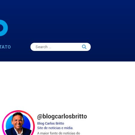
Search
TATO
Search
for: