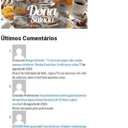
Últimos Comentários
Elizeu
em
Artigo do leitor: ” O vício em jogos não rouba
apenas dinheiro. Rouba Famílias, histórias e vidas”
7 de
agosto de 2026
Brasil tá infestado de bets , liga a TV, vai acessar um site
de notícias, abre o YouTube aparece uma…
Eronildo Pinheiro
em
Vazamento em centro gastronômico
desperdiça água limpa há mais de 30 dias e gera
revolta
7 de agosto de 2026
Muito obrigado pelo publicação.
ADEMIR Rodrigues
em
Funcionários relatam sobrecarga