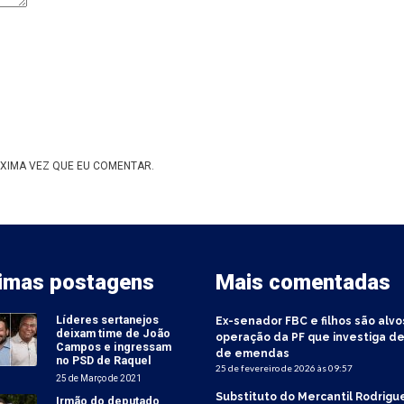
XIMA VEZ QUE EU COMENTAR.
timas postagens
Mais comentadas
Líderes sertanejos
Ex-senador FBC e filhos são alvo
deixam time de João
operação da PF que investiga de
Campos e ingressam
de emendas
no PSD de Raquel
25 de fevereiro de 2026 às 09:57
25 de Março de 2021
Substituto do Mercantil Rodrigu
Irmão do deputado