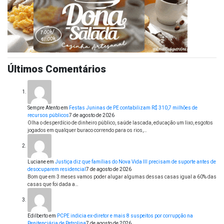
Últimos Comentários
Sempre Atento
em
Festas Juninas de PE contabilizam R$ 310,7 milhões de
recursos públicos
7 de agosto de 2026
Olha o desperdício de dinheiro público, saúde lascada, educação um lixo, esgotos
jogados em qualquer buraco correndo para os rios,…
Luciane
em
Justiça diz que famílias do Nova Vida III precisam de suporte antes de
desocuparem residencial
7 de agosto de 2026
Bom que em 3 meses vamos poder alugar algumas dessas casas igual a 60% das
casas que foi dada a…
Edilberto
em
PCPE indicia ex-diretor e mais 8 suspeitos por corrupção na
Penitenciária de Petrolina
7 de agosto de 2026