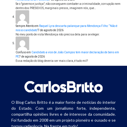
Se o "governo e justiça", não conseguem combater a criminalidade, corrupção nem
dentro dos PRESIDIOS, marginais presos, imaginem nós, que…
Sempre Atento
em
Raquel Lyra descarta palanque para Mendonça Filho: “Não é
nosso candidato”
7 de agosto de 2026
No meu ponto de vista Mendonça não precisa dela para se eleger.
Confuso
em
Candidato a vice de João Campos tem maior declaração de bens em
PE
7 de agosto de 2026
Essa redação do blog deveria ser mais clara, é tudo mil?
O Blog Carlos Britto é a maior fonte de notícias do interior
do Estado. Com um jornalismo forte, independente,
compartilha opiniões livres e de interesse da comunidade.
Foi fundado em 2008 em um projeto pioneiro e ousado e se
tornou referência. Na frente em tudo!