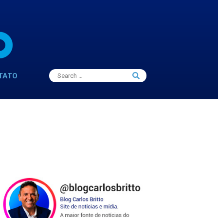
Search
TATO
Search
for: