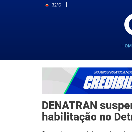
32°C
HOM
DENATRAN suspen
habilitação no Det