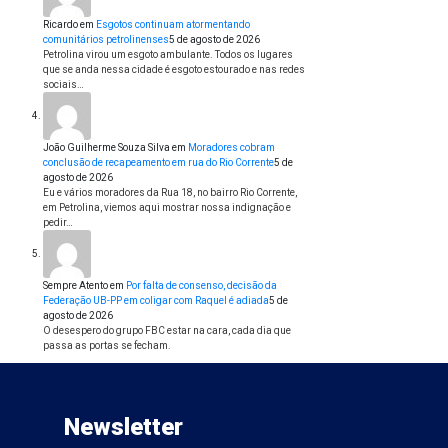
Ricardo
em
Esgotos continuam atormentando
comunitários petrolinenses
5 de agosto de 2026
Petrolina virou um esgoto ambulante. Todos os lugares
que se anda nessa cidade é esgoto estourado e nas redes
sociais…
João Guilherme Souza Silva
em
Moradores cobram
conclusão de recapeamento em rua do Rio Corrente
5 de
agosto de 2026
Eu e vários moradores da Rua 18, no bairro Rio Corrente,
em Petrolina, viemos aqui mostrar nossa indignação e
pedir…
Sempre Atento
em
Por falta de consenso, decisão da
Federação UB-PP em coligar com Raquel é adiada
5 de
agosto de 2026
O desespero do grupo FBC estar na cara, cada dia que
passa as portas se fecham.
Newsletter