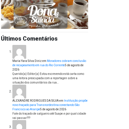
Últimos Comentários
Maria Yara Silva Diniz
em
Moradores cobram conclusão
de recapeamento em rua do Rio Corrente
5 de agosto de
2026
Querido(a) Editor(a) Estou escrevendo está carta como
uma leitora preocupada com a reportagen sobre a
situação dos comunitários da rua…
ALEXANDRE RODRIGUES DA SILVA
em
Instituição propõe
novo traçado para Transnordestina conectando São
Francisco ao Araripe
5 de agosto de 2026
Fale do traçado de salgueiro até Suape.e por qual cidade
vai passar???