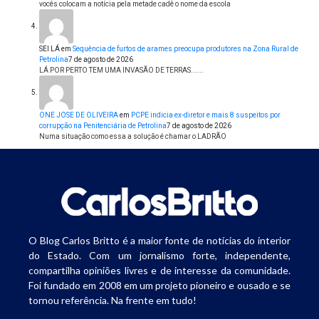
vocês colocam a notícia pela metade cadê o nome da escola
SEI LÁ
em
Sequência de furtos de arames preocupa produtores na Zona Rural de
Petrolina
7 de agosto de 2026
LÁ POR PERTO TEM UMA INVASÃO DE TERRAS......
ONE JOSE DE OLIVEIRA
em
PCPE indicia ex-diretor e mais 8 suspeitos por
corrupção na Penitenciária de Petrolina
7 de agosto de 2026
Numa situação como essa a solução é chamar o LADRÃO
O Blog Carlos Britto é a maior fonte de notícias do interior
do Estado. Com um jornalismo forte, independente,
compartilha opiniões livres e de interesse da comunidade.
Foi fundado em 2008 em um projeto pioneiro e ousado e se
tornou referência. Na frente em tudo!