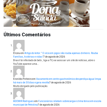
Últimos Comentários
Elizeu
em
Artigo do leitor: ” O vício em jogos não rouba apenas dinheiro. Rouba
Famílias, histórias e vidas”
7 de agosto de 2026
Brasil tá infestado de bets , liga a TV, vai acessar um site de notícias, abre o
YouTube aparece uma…
Eronildo Pinheiro
em
Vazamento em centro gastronômico desperdiça água limpa
há mais de 30 dias e gera revolta
7 de agosto de 2026
Muito obrigado pelo publicação.
ADEMIR Rodrigues
em
Funcionários relatam sobrecarga e clima tenso em escola
municipal de Petrolina
7 de agosto de 2026