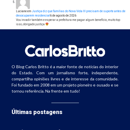
Luciane
em
Justiça diz que famílias do Nova Vida III precisam de suporte antes de
desocuparem residencial
6 de agosto de 2026
Vou invadir também e esperar a prefeitura me pagar algum benefício, muito top
isso, obrigado justiça
O Blog Carlos Britto é a maior fonte de notícias do interior
do Estado. Com um jornalismo forte, independente,
compartilha opiniões livres e de interesse da comunidade.
Foi fundado em 2008 em um projeto pioneiro e ousado e se
tornou referência. Na frente em tudo!
Últimas postagens