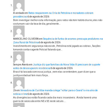
A verdade
em
Ratos reaparecem na Orla de Petrolina e moradores cobram
providências
6 de agosto de 2026
Bom investigar melhor esta informação, pois ratos não tem hábito diurno, eles não
costumam sair da toca de dia, geralmente…
MARCELINO OLIVEIRA
em
Sequência de furtos de arames preocupa produtores na
Zona Rural de Petrolina
6 de agosto de 2026
Investimento em segurança não existe , Petrolina está jogado as cobras , facções
tomando conta e agente Policial falando que…
Sempre Atento
em
Justiça diz que famílias do Nova Vida III precisam de suporte
antes de desocuparem residencial
6 de agosto de 2026
Brasil tá lascado com essa justiça , nem elas se entendem, quer dizer que a
justiça estadual tem mais força…
Zé
em
Vereadora de Curitiba manda colega “voltar para o Ceará” e vira alvo de
notícia-crime
6 de agosto de 2026
As divergências estão ficando cada dia mais insanáveis. Ainda haverá uma
guerra de secessão entre NE e SE neste século.…