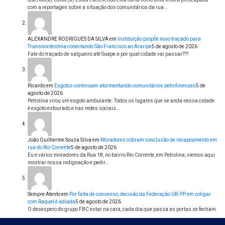
com a reportagen sobre a situação dos comunitários da rua…
ALEXANDRE RODRIGUES DA SILVA
em
Instituição propõe novo traçado para
Transnordestina conectando São Francisco ao Araripe
5 de agosto de 2026
Fale do traçado de salgueiro até Suape.e por qual cidade vai passar???
Ricardo
em
Esgotos continuam atormentando comunitários petrolinenses
5 de
agosto de 2026
Petrolina virou um esgoto ambulante. Todos os lugares que se anda nessa cidade
é esgoto estourado e nas redes sociais…
João Guilherme Souza Silva
em
Moradores cobram conclusão de recapeamento em
rua do Rio Corrente
5 de agosto de 2026
Eu e vários moradores da Rua 18, no bairro Rio Corrente, em Petrolina, viemos aqui
mostrar nossa indignação e pedir…
Sempre Atento
em
Por falta de consenso, decisão da Federação UB-PP em coligar
com Raquel é adiada
5 de agosto de 2026
O desespero do grupo FBC estar na cara, cada dia que passa as portas se fecham.