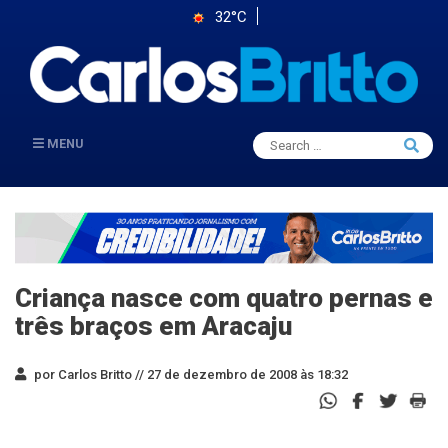
32°C
Search
MENU
Searc
for:
Criança nasce com quatro pernas e
três braços em Aracaju
por Carlos Britto //
27 de dezembro de 2008 às 18:32