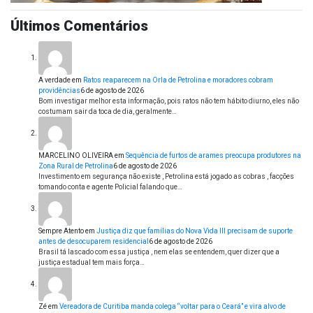
Últimos Comentários
A verdade
em
Ratos reaparecem na Orla de Petrolina e moradores cobram
providências
6 de agosto de 2026
Bom investigar melhor esta informação, pois ratos não tem hábito diurno, eles não
costumam sair da toca de dia, geralmente…
MARCELINO OLIVEIRA
em
Sequência de furtos de arames preocupa produtores na
Zona Rural de Petrolina
6 de agosto de 2026
Investimento em segurança não existe , Petrolina está jogado as cobras , facções
tomando conta e agente Policial falando que…
Sempre Atento
em
Justiça diz que famílias do Nova Vida III precisam de suporte
antes de desocuparem residencial
6 de agosto de 2026
Brasil tá lascado com essa justiça , nem elas se entendem, quer dizer que a
justiça estadual tem mais força…
Zé
em
Vereadora de Curitiba manda colega “voltar para o Ceará” e vira alvo de