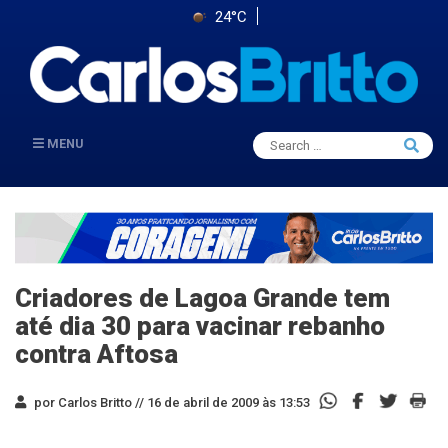
24°C
Search
MENU
Searc
for:
Criadores de Lagoa Grande tem
até dia 30 para vacinar rebanho
contra Aftosa
por Carlos Britto //
16 de abril de 2009 às 13:53