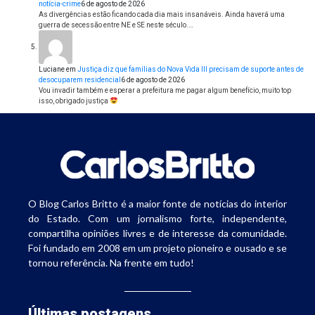
notícia-crime
6 de agosto de 2026
As divergências estão ficando cada dia mais insanáveis. Ainda haverá uma
guerra de secessão entre NE e SE neste século.…
Luciane
em
Justiça diz que famílias do Nova Vida III precisam de suporte antes de
desocuparem residencial
6 de agosto de 2026
Vou invadir também e esperar a prefeitura me pagar algum benefício, muito top
isso, obrigado justiça
O Blog Carlos Britto é a maior fonte de notícias do interior
do Estado. Com um jornalismo forte, independente,
compartilha opiniões livres e de interesse da comunidade.
Foi fundado em 2008 em um projeto pioneiro e ousado e se
tornou referência. Na frente em tudo!
Últimas postagens