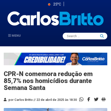
25°C
Search
MENU
Searc
for:
CPR-N comemora redução em
85,7% nos homicídios durante
Semana Santa
por Carlos Britto //
22 de abril de 2025 às 18:30