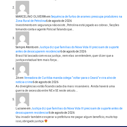
MARCELINO OLIVEIRA
em
Sequência de furtos de arames preocupa produtores na
Zona Rural de Petrolina
6 de agosto de 2026
Investimento em segurança não existe , Petrolina está jogado as cobras , facções
tomando conta e agente Policial falando que…
Sempre Atento
em
Justiça diz que famílias do Nova Vida III precisam de suporte
antes de desocuparem residencial
6 de agosto de 2026
Brasil tá lascado com essa justiça , nem elas se entendem, quer dizer que a
justiça estadual tem mais força…
Zé
em
Vereadora de Curitiba manda colega “voltar para o Ceará” e vira alvo de
notícia-crime
6 de agosto de 2026
As divergências estão ficando cada dia mais insanáveis. Ainda haverá uma
guerra de secessão entre NE e SE neste século.…
Luciane
em
Justiça diz que famílias do Nova Vida III precisam de suporte antes de
desocuparem residencial
6 de agosto de 2026
Vou invadir também e esperar a prefeitura me pagar algum benefício, muito top
isso, obrigado justiça