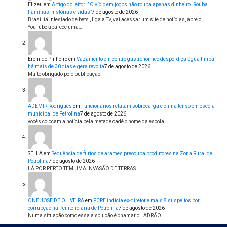
Elizeu
em
Artigo do leitor: ” O vício em jogos não rouba apenas dinheiro. Rouba
Famílias, histórias e vidas”
7 de agosto de 2026
Brasil tá infestado de bets , liga a TV, vai acessar um site de notícias, abre o
YouTube aparece uma…
Eronildo Pinheiro
em
Vazamento em centro gastronômico desperdiça água limpa
há mais de 30 dias e gera revolta
7 de agosto de 2026
Muito obrigado pelo publicação.
ADEMIR Rodrigues
em
Funcionários relatam sobrecarga e clima tenso em escola
municipal de Petrolina
7 de agosto de 2026
vocês colocam a notícia pela metade cadê o nome da escola
SEI LÁ
em
Sequência de furtos de arames preocupa produtores na Zona Rural de
Petrolina
7 de agosto de 2026
LÁ POR PERTO TEM UMA INVASÃO DE TERRAS......
ONE JOSE DE OLIVEIRA
em
PCPE indicia ex-diretor e mais 8 suspeitos por
corrupção na Penitenciária de Petrolina
7 de agosto de 2026
Numa situação como essa a solução é chamar o LADRÃO