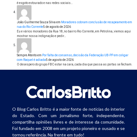
é esgoto estourado e nas redes sociais…
João Guilherme Souza Silva
em
Moradores cobram conclusão de recapeamento em
rua do Rio Corrente
5 de agosto de 2026
Eu e vários moradores da Rua 18, no bairro Rio Corrente, em Petrolina, viemos aqui
mostrar nossa indignação e pedir…
Sempre Atento
em
Por falta de consenso, decisão da Federação UB-PP em coligar
com Raquel é adiada
5 de agosto de 2026
O desespero do grupo FBC estar na cara, cada dia que passa as portas se fecham.
O Blog Carlos Britto é a maior fonte de notícias do interior
do Estado. Com um jornalismo forte, independente,
compartilha opiniões livres e de interesse da comunidade.
Foi fundado em 2008 em um projeto pioneiro e ousado e se
tornou referência. Na frente em tudo!