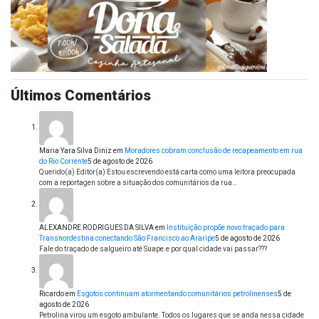
Últimos Comentários
Maria Yara Silva Diniz
em
Moradores cobram conclusão de recapeamento em rua
do Rio Corrente
5 de agosto de 2026
Querido(a) Editor(a) Estou escrevendo está carta como uma leitora preocupada
com a reportagen sobre a situação dos comunitários da rua…
ALEXANDRE RODRIGUES DA SILVA
em
Instituição propõe novo traçado para
Transnordestina conectando São Francisco ao Araripe
5 de agosto de 2026
Fale do traçado de salgueiro até Suape.e por qual cidade vai passar???
Ricardo
em
Esgotos continuam atormentando comunitários petrolinenses
5 de
agosto de 2026
Petrolina virou um esgoto ambulante. Todos os lugares que se anda nessa cidade