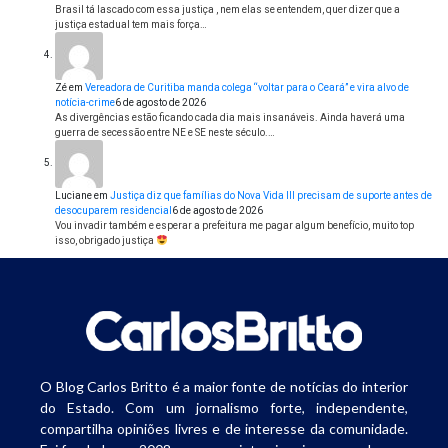
Brasil tá lascado com essa justiça , nem elas se entendem, quer dizer que a
justiça estadual tem mais força…
Zé
em
Vereadora de Curitiba manda colega “voltar para o Ceará” e vira alvo de
notícia-crime
6 de agosto de 2026
As divergências estão ficando cada dia mais insanáveis. Ainda haverá uma
guerra de secessão entre NE e SE neste século.…
Luciane
em
Justiça diz que famílias do Nova Vida III precisam de suporte antes de
desocuparem residencial
6 de agosto de 2026
Vou invadir também e esperar a prefeitura me pagar algum benefício, muito top
isso, obrigado justiça
O Blog Carlos Britto é a maior fonte de notícias do interior
do Estado. Com um jornalismo forte, independente,
compartilha opiniões livres e de interesse da comunidade.