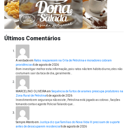
Últimos Comentários
A verdade
em
Ratos reaparecem na Orla de Petrolina e moradores cobram
providências
6 de agosto de 2026
Bom investigar melhor esta informação, pois ratos não tem hábito diurno, eles não
costumam sair da toca de dia, geralmente…
MARCELINO OLIVEIRA
em
Sequência de furtos de arames preocupa produtores na
Zona Rural de Petrolina
6 de agosto de 2026
Investimento em segurança não existe , Petrolina está jogado as cobras , facções
tomando conta e agente Policial falando que…
Sempre Atento
em
Justiça diz que famílias do Nova Vida III precisam de suporte
antes de desocuparem residencial
6 de agosto de 2026