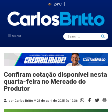
24°C
Search
MENU
Searc
for:
Confiram cotação disponível nesta
quarta-feira no Mercado do
Produtor
por Carlos Britto //
23 de abril de 2025 às 12:36