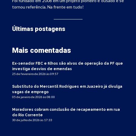
Foi fundado em 2008 em um projeto pioneiro e ousado e se
tornou referência. Na frente em tudo!
Últimas postagens
Mais comentadas
Ex-senador FBC e filhos são alvos de operação da PF que
investiga desvios de emendas
25 de fevereiro de 2026 às 09:57
Substituto do Mercantil Rodrigues em Juazeiro já divulga
vagas de emprego
05 de janeiro de 2026 às 08:00
Moradores cobram conclusão de recapeamento em rua
do Rio Corrente
30 de julho de 2026 às 17:33