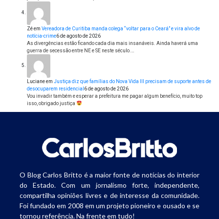
Zé
em
Vereadora de Curitiba manda colega “voltar para o Ceará” e vira alvo de
notícia-crime
6 de agosto de 2026
As divergências estão ficando cada dia mais insanáveis. Ainda haverá uma
guerra de secessão entre NE e SE neste século.…
Luciane
em
Justiça diz que famílias do Nova Vida III precisam de suporte antes de
desocuparem residencial
6 de agosto de 2026
Vou invadir também e esperar a prefeitura me pagar algum benefício, muito top
isso, obrigado justiça
O Blog Carlos Britto é a maior fonte de notícias do interior
do Estado. Com um jornalismo forte, independente,
compartilha opiniões livres e de interesse da comunidade.
Foi fundado em 2008 em um projeto pioneiro e ousado e se
tornou referência. Na frente em tudo!