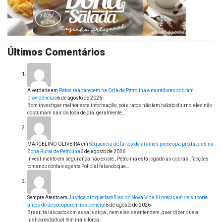
Últimos Comentários
A verdade
em
Ratos reaparecem na Orla de Petrolina e moradores cobram
providências
6 de agosto de 2026
Bom investigar melhor esta informação, pois ratos não tem hábito diurno, eles não
costumam sair da toca de dia, geralmente…
MARCELINO OLIVEIRA
em
Sequência de furtos de arames preocupa produtores na
Zona Rural de Petrolina
6 de agosto de 2026
Investimento em segurança não existe , Petrolina está jogado as cobras , facções
tomando conta e agente Policial falando que…
Sempre Atento
em
Justiça diz que famílias do Nova Vida III precisam de suporte
antes de desocuparem residencial
6 de agosto de 2026
Brasil tá lascado com essa justiça , nem elas se entendem, quer dizer que a
justiça estadual tem mais força…