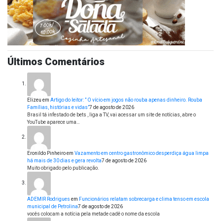
Últimos Comentários
Elizeu
em
Artigo do leitor: ” O vício em jogos não rouba apenas dinheiro. Rouba
Famílias, histórias e vidas”
7 de agosto de 2026
Brasil tá infestado de bets , liga a TV, vai acessar um site de notícias, abre o
YouTube aparece uma…
Eronildo Pinheiro
em
Vazamento em centro gastronômico desperdiça água limpa
há mais de 30 dias e gera revolta
7 de agosto de 2026
Muito obrigado pelo publicação.
ADEMIR Rodrigues
em
Funcionários relatam sobrecarga e clima tenso em escola
municipal de Petrolina
7 de agosto de 2026
vocês colocam a notícia pela metade cadê o nome da escola