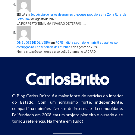
SEI LÁ
em
Sequência de furtos de arames preocupa produtores na Zona Rural de
Petrolina
7 de agosto de 2026
LÁ POR PERTO TEM UMA INVASÃO DE TERRAS......
ONE JOSE DE OLIVEIRA
em
PCPE indicia ex-diretor e mais 8 suspeitos por
corrupção na Penitenciária de Petrolina
7 de agosto de 2026
Numa situação como essa a solução é chamar o LADRÃO
O Blog Carlos Britto é a maior fonte de notícias do interior
do Estado. Com um jornalismo forte, independente,
compartilha opiniões livres e de interesse da comunidade.
Foi fundado em 2008 em um projeto pioneiro e ousado e se
tornou referência. Na frente em tudo!