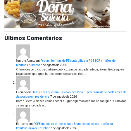
Últimos Comentários
Sempre Atento
em
Festas Juninas de PE contabilizam R$ 310,7 milhões de
recursos públicos
7 de agosto de 2026
Olha o desperdício de dinheiro público, saúde lascada, educação um lixo, esgotos
jogados em qualquer buraco correndo para os rios,…
Luciane
em
Justiça diz que famílias do Nova Vida III precisam de suporte antes de
desocuparem residencial
7 de agosto de 2026
Bom que em 3 meses vamos poder alugar algumas dessas casas igual a 60% das
casas que foi dada a…
Edilberto
em
PCPE indicia ex-diretor e mais 8 suspeitos por corrupção na
Penitenciária de Petrolina
7 de agosto de 2026