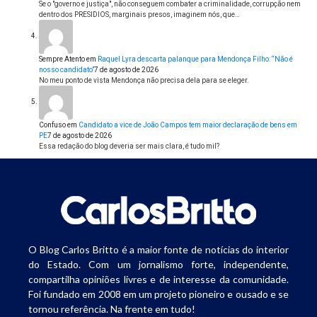
Se o "governo e justiça", não conseguem combater a criminalidade, corrupção nem
dentro dos PRESIDIOS, marginais presos, imaginem nós, que…
Sempre Atento
em
Raquel Lyra descarta palanque para Mendonça Filho: “Não é
nosso candidato”
7 de agosto de 2026
No meu ponto de vista Mendonça não precisa dela para se eleger.
Confuso
em
Candidato a vice de João Campos tem maior declaração de bens em
PE
7 de agosto de 2026
Essa redação do blog deveria ser mais clara, é tudo mil?
O Blog Carlos Britto é a maior fonte de notícias do interior
do Estado. Com um jornalismo forte, independente,
compartilha opiniões livres e de interesse da comunidade.
Foi fundado em 2008 em um projeto pioneiro e ousado e se
tornou referência. Na frente em tudo!