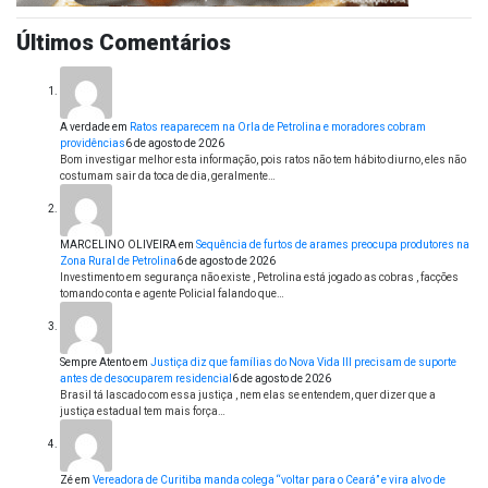
Últimos Comentários
A verdade
em
Ratos reaparecem na Orla de Petrolina e moradores cobram
providências
6 de agosto de 2026
Bom investigar melhor esta informação, pois ratos não tem hábito diurno, eles não
costumam sair da toca de dia, geralmente…
MARCELINO OLIVEIRA
em
Sequência de furtos de arames preocupa produtores na
Zona Rural de Petrolina
6 de agosto de 2026
Investimento em segurança não existe , Petrolina está jogado as cobras , facções
tomando conta e agente Policial falando que…
Sempre Atento
em
Justiça diz que famílias do Nova Vida III precisam de suporte
antes de desocuparem residencial
6 de agosto de 2026
Brasil tá lascado com essa justiça , nem elas se entendem, quer dizer que a
justiça estadual tem mais força…
Zé
em
Vereadora de Curitiba manda colega “voltar para o Ceará” e vira alvo de