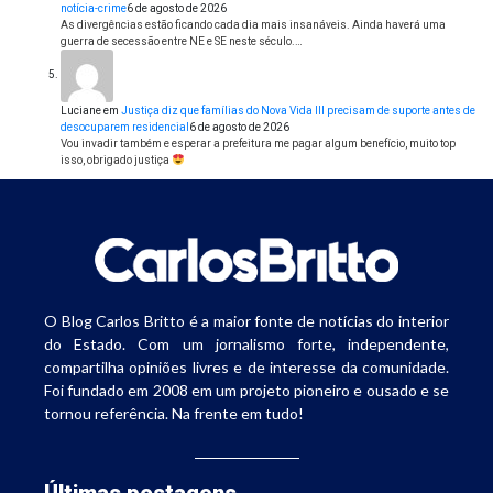
notícia-crime
6 de agosto de 2026
As divergências estão ficando cada dia mais insanáveis. Ainda haverá uma
guerra de secessão entre NE e SE neste século.…
Luciane
em
Justiça diz que famílias do Nova Vida III precisam de suporte antes de
desocuparem residencial
6 de agosto de 2026
Vou invadir também e esperar a prefeitura me pagar algum benefício, muito top
isso, obrigado justiça
O Blog Carlos Britto é a maior fonte de notícias do interior
do Estado. Com um jornalismo forte, independente,
compartilha opiniões livres e de interesse da comunidade.
Foi fundado em 2008 em um projeto pioneiro e ousado e se
tornou referência. Na frente em tudo!
Últimas postagens