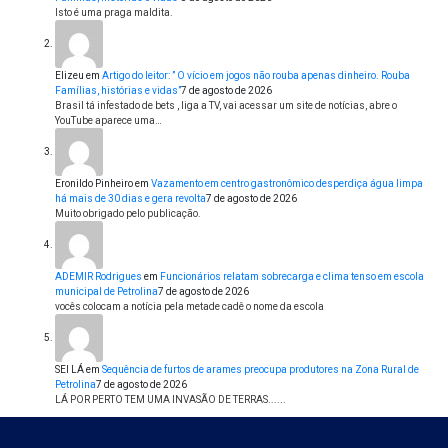
Isto é uma praga maldita.
Elizeu
em
Artigo do leitor: ” O vício em jogos não rouba apenas dinheiro. Rouba
Famílias, histórias e vidas”
7 de agosto de 2026
Brasil tá infestado de bets , liga a TV, vai acessar um site de notícias, abre o
YouTube aparece uma…
Eronildo Pinheiro
em
Vazamento em centro gastronômico desperdiça água limpa
há mais de 30 dias e gera revolta
7 de agosto de 2026
Muito obrigado pelo publicação.
ADEMIR Rodrigues
em
Funcionários relatam sobrecarga e clima tenso em escola
municipal de Petrolina
7 de agosto de 2026
vocês colocam a notícia pela metade cadê o nome da escola
SEI LÁ
em
Sequência de furtos de arames preocupa produtores na Zona Rural de
Petrolina
7 de agosto de 2026
LÁ POR PERTO TEM UMA INVASÃO DE TERRAS......