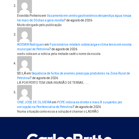
Eronildo Pinheiro
em
Vazamento em centro gastronômico desperdiça água limpa
há mais de 30 dias e gera revolta
7 de agosto de 2026
Muito obrigado pelo publicação.
ADEMIR Rodrigues
em
Funcionários relatam sobrecarga e clima tenso em escola
municipal de Petrolina
7 de agosto de 2026
vocês colocam a notícia pela metade cadê o nome da escola
SEI LÁ
em
Sequência de furtos de arames preocupa produtores na Zona Rural de
Petrolina
7 de agosto de 2026
LÁ POR PERTO TEM UMA INVASÃO DE TERRAS......
ONE JOSE DE OLIVEIRA
em
PCPE indicia ex-diretor e mais 8 suspeitos por
corrupção na Penitenciária de Petrolina
7 de agosto de 2026
Numa situação como essa a solução é chamar o LADRÃO