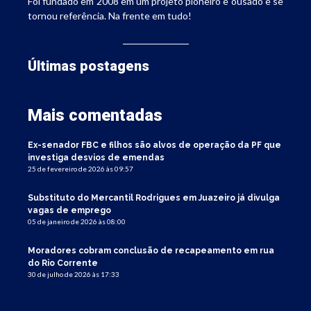
Foi fundado em 2008 em um projeto pioneiro e ousado e se
tornou referência. Na frente em tudo!
Últimas postagens
Mais comentadas
Ex-senador FBC e filhos são alvos de operação da PF que
investiga desvios de emendas
25 de fevereiro de 2026 às 09:57
Substituto do Mercantil Rodrigues em Juazeiro já divulga
vagas de emprego
05 de janeiro de 2026 às 08:00
Moradores cobram conclusão de recapeamento em rua
do Rio Corrente
30 de julho de 2026 às 17:33