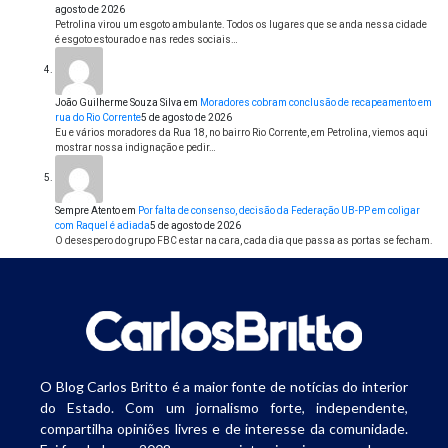
agosto de 2026
Petrolina virou um esgoto ambulante. Todos os lugares que se anda nessa cidade
é esgoto estourado e nas redes sociais…
João Guilherme Souza Silva
em
Moradores cobram conclusão de recapeamento em
rua do Rio Corrente
5 de agosto de 2026
Eu e vários moradores da Rua 18, no bairro Rio Corrente, em Petrolina, viemos aqui
mostrar nossa indignação e pedir…
Sempre Atento
em
Por falta de consenso, decisão da Federação UB-PP em coligar
com Raquel é adiada
5 de agosto de 2026
O desespero do grupo FBC estar na cara, cada dia que passa as portas se fecham.
O Blog Carlos Britto é a maior fonte de notícias do interior
do Estado. Com um jornalismo forte, independente,
compartilha opiniões livres e de interesse da comunidade.