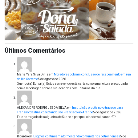
Últimos Comentários
Maria Yara Silva Diniz
em
Moradores cobram conclusão de recapeamento em rua
do Rio Corrente
5 de agosto de 2026
Querido(a) Editor(a) Estou escrevendo está carta como uma leitora preocupada
com a reportagen sobre a situação dos comunitários da rua…
ALEXANDRE RODRIGUES DA SILVA
em
Instituição propõe novo traçado para
Transnordestina conectando São Francisco ao Araripe
5 de agosto de 2026
Fale do traçado de salgueiro até Suape.e por qual cidade vai passar???
Ricardo
em
Esgotos continuam atormentando comunitários petrolinenses
5 de