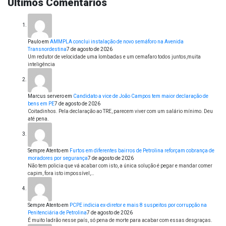
Últimos Comentários
Paulo
em
AMMPLA conclui instalação de novo semáforo na Avenida
Transnordestina
7 de agosto de 2026
Um redutor de velocidade uma lombadas e um cemafaro todos juntos,muita
inteligência
Marcus servero
em
Candidato a vice de João Campos tem maior declaração de
bens em PE
7 de agosto de 2026
Coitadinhos. Pela declaração ao TRE, parecem viver com um salário mínimo. Deu
até pena.
Sempre Atento
em
Furtos em diferentes bairros de Petrolina reforçam cobrança de
moradores por segurança
7 de agosto de 2026
Não tem policia que vá acabar com isto, a única solução é pegar e mandar comer
capim, fora isto impossível,…
Sempre Atento
em
PCPE indicia ex-diretor e mais 8 suspeitos por corrupção na
Penitenciária de Petrolina
7 de agosto de 2026
É muito ladrão nesse país, só pena de morte para acabar com essas desgraças.