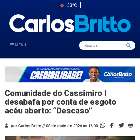
33°C
Search
MENU
Searc
for:
Comunidade do Cassimiro I
desabafa por conta de esgoto
acéu aberto: “Descaso”
por Carlos Britto //
08 de maio de 2026 às 16:00