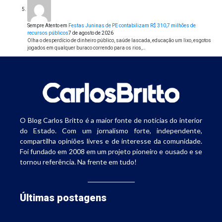
Sempre Atento
em
Festas Juninas de PE contabilizam R$ 310,7 milhões de
recursos públicos
7 de agosto de 2026
Olha o desperdício de dinheiro público, saúde lascada, educação um lixo, esgotos
jogados em qualquer buraco correndo para os rios,…
O Blog Carlos Britto é a maior fonte de notícias do interior
do Estado. Com um jornalismo forte, independente,
compartilha opiniões livres e de interesse da comunidade.
Foi fundado em 2008 em um projeto pioneiro e ousado e se
tornou referência. Na frente em tudo!
Últimas postagens