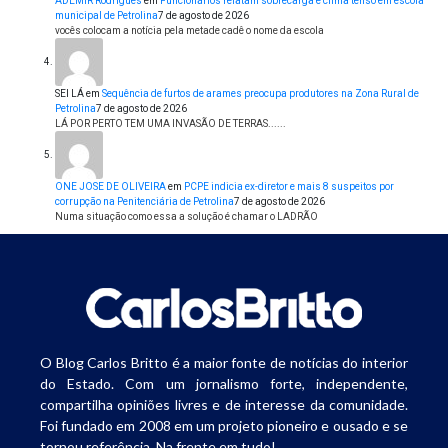
ADEMIR Rodrigues
em
Funcionários relatam sobrecarga e clima tenso em escola
municipal de Petrolina
7 de agosto de 2026
vocês colocam a notícia pela metade cadê o nome da escola
SEI LÁ
em
Sequência de furtos de arames preocupa produtores na Zona Rural de
Petrolina
7 de agosto de 2026
LÁ POR PERTO TEM UMA INVASÃO DE TERRAS......
ONE JOSE DE OLIVEIRA
em
PCPE indicia ex-diretor e mais 8 suspeitos por
corrupção na Penitenciária de Petrolina
7 de agosto de 2026
Numa situação como essa a solução é chamar o LADRÃO
O Blog Carlos Britto é a maior fonte de notícias do interior
do Estado. Com um jornalismo forte, independente,
compartilha opiniões livres e de interesse da comunidade.
Foi fundado em 2008 em um projeto pioneiro e ousado e se
tornou referência. Na frente em tudo!