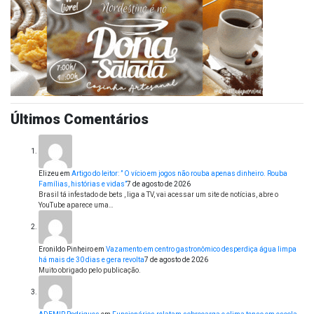
Últimos Comentários
Elizeu
em
Artigo do leitor: ” O vício em jogos não rouba apenas dinheiro. Rouba
Famílias, histórias e vidas”
7 de agosto de 2026
Brasil tá infestado de bets , liga a TV, vai acessar um site de notícias, abre o
YouTube aparece uma…
Eronildo Pinheiro
em
Vazamento em centro gastronômico desperdiça água limpa
há mais de 30 dias e gera revolta
7 de agosto de 2026
Muito obrigado pelo publicação.