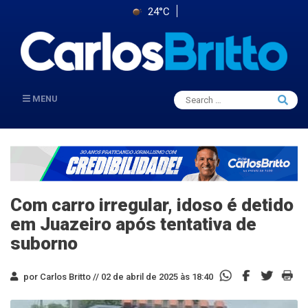
24°C
Search
MENU
Searc
for:
Com carro irregular, idoso é detido
em Juazeiro após tentativa de
suborno
por Carlos Britto //
02 de abril de 2025 às 18:40