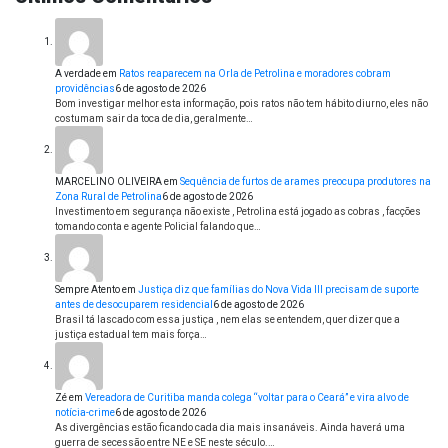
A verdade
em
Ratos reaparecem na Orla de Petrolina e moradores cobram
providências
6 de agosto de 2026
Bom investigar melhor esta informação, pois ratos não tem hábito diurno, eles não
costumam sair da toca de dia, geralmente…
MARCELINO OLIVEIRA
em
Sequência de furtos de arames preocupa produtores na
Zona Rural de Petrolina
6 de agosto de 2026
Investimento em segurança não existe , Petrolina está jogado as cobras , facções
tomando conta e agente Policial falando que…
Sempre Atento
em
Justiça diz que famílias do Nova Vida III precisam de suporte
antes de desocuparem residencial
6 de agosto de 2026
Brasil tá lascado com essa justiça , nem elas se entendem, quer dizer que a
justiça estadual tem mais força…
Zé
em
Vereadora de Curitiba manda colega “voltar para o Ceará” e vira alvo de
notícia-crime
6 de agosto de 2026
As divergências estão ficando cada dia mais insanáveis. Ainda haverá uma
guerra de secessão entre NE e SE neste século.…