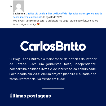
Luciane
em
Justiça diz que famílias do Nova Vida III precisam de suporte antes de
desocuparem residencial
6 de agosto de 2026
Vou invadir também e esperar a prefeitura me pagar algum benefício, muito top
isso, obrigado justiça
O Blog Carlos Britto é a maior fonte de notícias do interior
do Estado. Com um jornalismo forte, independente,
compartilha opiniões livres e de interesse da comunidade.
Foi fundado em 2008 em um projeto pioneiro e ousado e se
tornou referência. Na frente em tudo!
Últimas postagens