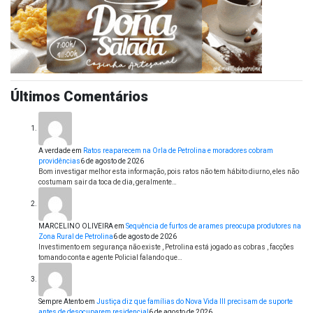
Últimos Comentários
A verdade
em
Ratos reaparecem na Orla de Petrolina e moradores cobram
providências
6 de agosto de 2026
Bom investigar melhor esta informação, pois ratos não tem hábito diurno, eles não
costumam sair da toca de dia, geralmente…
MARCELINO OLIVEIRA
em
Sequência de furtos de arames preocupa produtores na
Zona Rural de Petrolina
6 de agosto de 2026
Investimento em segurança não existe , Petrolina está jogado as cobras , facções
tomando conta e agente Policial falando que…
Sempre Atento
em
Justiça diz que famílias do Nova Vida III precisam de suporte
antes de desocuparem residencial
6 de agosto de 2026