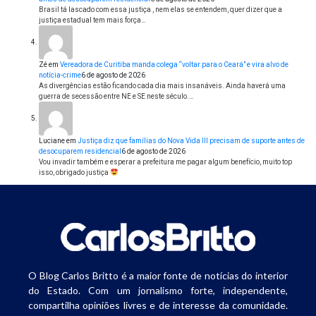
Brasil tá lascado com essa justiça , nem elas se entendem, quer dizer que a
justiça estadual tem mais força…
Zé
em
Vereadora de Curitiba manda colega “voltar para o Ceará” e vira alvo de
notícia-crime
6 de agosto de 2026
As divergências estão ficando cada dia mais insanáveis. Ainda haverá uma
guerra de secessão entre NE e SE neste século.…
Luciane
em
Justiça diz que famílias do Nova Vida III precisam de suporte antes de
desocuparem residencial
6 de agosto de 2026
Vou invadir também e esperar a prefeitura me pagar algum benefício, muito top
isso, obrigado justiça
O Blog Carlos Britto é a maior fonte de notícias do interior
do Estado. Com um jornalismo forte, independente,
compartilha opiniões livres e de interesse da comunidade.