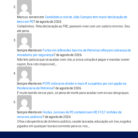
Marcus servero
em
Candidato a vice de João Campos tem maior declaração de
bens em PE
7 de agosto de 2026
Coitadinhos. Pela declaração ao TRE, parecem viver com um salário mínimo. Deu
até pena.
Sempre Atento
em
Furtos em diferentes bairros de Petrolina reforçam cobrança de
moradores por segurança
7 de agosto de 2026
Não tem policia que vá acabar com isto, a única solução é pegar e mandar comer
capim, fora isto impossível,…
Sempre Atento
em
PCPE indicia ex-diretor e mais 8 suspeitos por corrupção na
Penitenciária de Petrolina
7 de agosto de 2026
É muito ladrão nesse país, só pena de morte para acabar com essas desgraças.
Sempre Atento
em
Festas Juninas de PE contabilizam R$ 310,7 milhões de
recursos públicos
7 de agosto de 2026
Olha o desperdício de dinheiro público, saúde lascada, educação um lixo, esgotos
jogados em qualquer buraco correndo para os rios,…