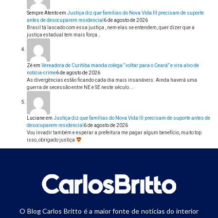
Sempre Atento
em
Justiça diz que famílias do Nova Vida III precisam de suporte
antes de desocuparem residencial
6 de agosto de 2026
Brasil tá lascado com essa justiça , nem elas se entendem, quer dizer que a
justiça estadual tem mais força…
Zé
em
Vereadora de Curitiba manda colega “voltar para o Ceará” e vira alvo de
notícia-crime
6 de agosto de 2026
As divergências estão ficando cada dia mais insanáveis. Ainda haverá uma
guerra de secessão entre NE e SE neste século.…
Luciane
em
Justiça diz que famílias do Nova Vida III precisam de suporte antes de
desocuparem residencial
6 de agosto de 2026
Vou invadir também e esperar a prefeitura me pagar algum benefício, muito top
isso, obrigado justiça
O Blog Carlos Britto é a maior fonte de notícias do interior