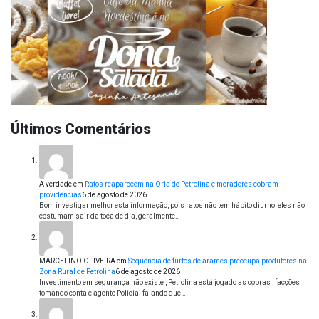
Últimos Comentários
A verdade
em
Ratos reaparecem na Orla de Petrolina e moradores cobram
providências
6 de agosto de 2026
Bom investigar melhor esta informação, pois ratos não tem hábito diurno, eles não
costumam sair da toca de dia, geralmente…
MARCELINO OLIVEIRA
em
Sequência de furtos de arames preocupa produtores na
Zona Rural de Petrolina
6 de agosto de 2026
Investimento em segurança não existe , Petrolina está jogado as cobras , facções
tomando conta e agente Policial falando que…