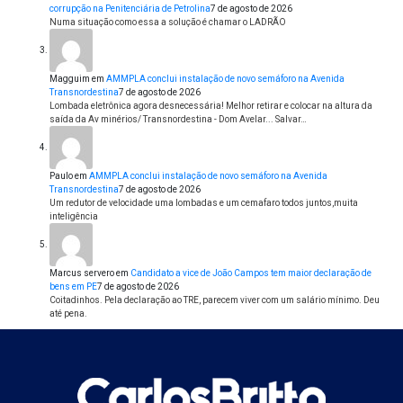
corrupção na Penitenciária de Petrolina
7 de agosto de 2026
Numa situação como essa a solução é chamar o LADRÃO
Magguim
em
AMMPLA conclui instalação de novo semáforo na Avenida
Transnordestina
7 de agosto de 2026
Lombada eletrônica agora desnecessária! Melhor retirar e colocar na altura da
saída da Av minérios/ Transnordestina - Dom Avelar... Salvar…
Paulo
em
AMMPLA conclui instalação de novo semáforo na Avenida
Transnordestina
7 de agosto de 2026
Um redutor de velocidade uma lombadas e um cemafaro todos juntos,muita
inteligência
Marcus servero
em
Candidato a vice de João Campos tem maior declaração de
bens em PE
7 de agosto de 2026
Coitadinhos. Pela declaração ao TRE, parecem viver com um salário mínimo. Deu
até pena.