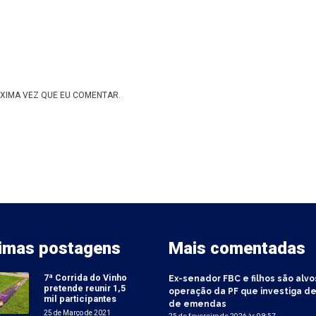
XIMA VEZ QUE EU COMENTAR.
timas postagens
Mais comentadas
7ª Corrida do Vinho
Ex-senador FBC e filhos são alvo
pretende reunir 1,5
operação da PF que investiga de
mil participantes
de emendas
25 de Março de 2021
25 de fevereiro de 2026 às 09:57