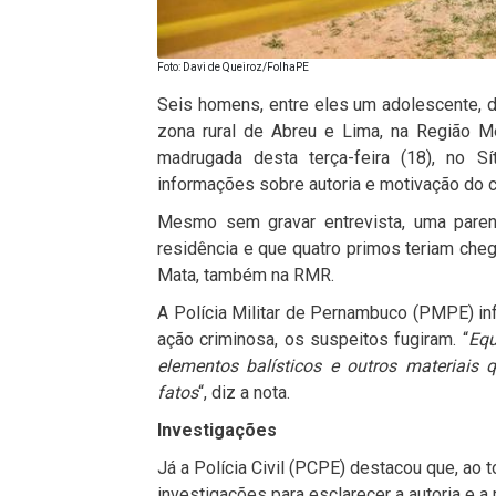
Foto: Davi de Queiroz/FolhaPE
Seis homens, entre eles um adolescente, 
zona rural de Abreu e Lima, na Região M
madrugada desta terça-feira (18), no S
informações sobre autoria e motivação do c
Mesmo sem gravar entrevista, uma paren
residência e que quatro primos teriam cheg
Mata, também na RMR.
A Polícia Militar de Pernambuco (PMPE) inf
ação criminosa, os suspeitos fugiram. “
Equ
elementos balísticos e outros materiais 
fatos
“, diz a nota.
Investigações
Já a Polícia Civil (PCPE) destacou que, ao 
investigações para esclarecer a autoria e a