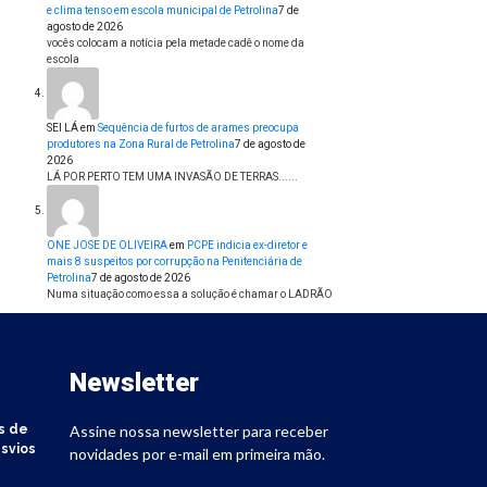
e clima tenso em escola municipal de Petrolina
7 de
agosto de 2026
vocês colocam a notícia pela metade cadê o nome da
escola
SEI LÁ
em
Sequência de furtos de arames preocupa
produtores na Zona Rural de Petrolina
7 de agosto de
2026
LÁ POR PERTO TEM UMA INVASÃO DE TERRAS......
ONE JOSE DE OLIVEIRA
em
PCPE indicia ex-diretor e
mais 8 suspeitos por corrupção na Penitenciária de
Petrolina
7 de agosto de 2026
Numa situação como essa a solução é chamar o LADRÃO
Newsletter
s de
Assine nossa newsletter para receber
svios
novidades por e-mail em primeira mão.