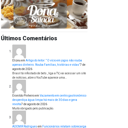
Últimos Comentários
Elizeu
em
Artigo do leitor: ” O vício em jogos não rouba
apenas dinheiro. Rouba Famílias, histórias e vidas”
7 de
agosto de 2026
Brasil tá infestado de bets , liga a TV, vai acessar um site
de notícias, abre o YouTube aparece uma…
Eronildo Pinheiro
em
Vazamento em centro gastronômico
desperdiça água limpa há mais de 30 dias e gera
revolta
7 de agosto de 2026
Muito obrigado pelo publicação.
ADEMIR Rodrigues
em
Funcionários relatam sobrecarga