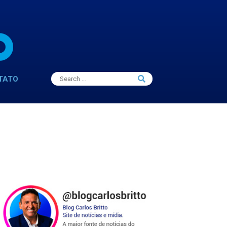
Search
TATO
Search
for: