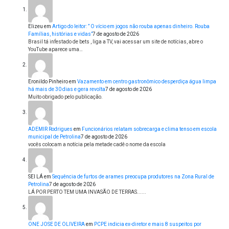
Elizeu
em
Artigo do leitor: ” O vício em jogos não rouba apenas dinheiro. Rouba
Famílias, histórias e vidas”
7 de agosto de 2026
Brasil tá infestado de bets , liga a TV, vai acessar um site de notícias, abre o
YouTube aparece uma…
Eronildo Pinheiro
em
Vazamento em centro gastronômico desperdiça água limpa
há mais de 30 dias e gera revolta
7 de agosto de 2026
Muito obrigado pelo publicação.
ADEMIR Rodrigues
em
Funcionários relatam sobrecarga e clima tenso em escola
municipal de Petrolina
7 de agosto de 2026
vocês colocam a notícia pela metade cadê o nome da escola
SEI LÁ
em
Sequência de furtos de arames preocupa produtores na Zona Rural de
Petrolina
7 de agosto de 2026
LÁ POR PERTO TEM UMA INVASÃO DE TERRAS......
ONE JOSE DE OLIVEIRA
em
PCPE indicia ex-diretor e mais 8 suspeitos por