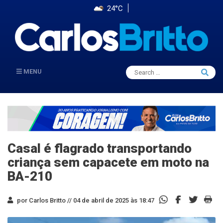
24°C
Search
MENU
Searc
for:
Casal é flagrado transportando
criança sem capacete em moto na
BA-210
por Carlos Britto //
04 de abril de 2025 às 18:47