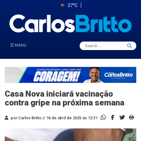
27°C
Search
MENU
Searc
for:
Casa Nova iniciará vacinação
contra gripe na próxima semana
por Carlos Britto //
16 de abril de 2025 às 12:31