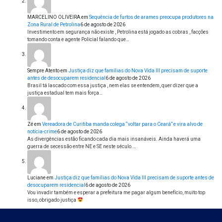
MARCELINO OLIVEIRA
em
Sequência de furtos de arames preocupa produtores na
Zona Rural de Petrolina
6 de agosto de 2026
Investimento em segurança não existe , Petrolina está jogado as cobras , facções
tomando conta e agente Policial falando que…
Sempre Atento
em
Justiça diz que famílias do Nova Vida III precisam de suporte
antes de desocuparem residencial
6 de agosto de 2026
Brasil tá lascado com essa justiça , nem elas se entendem, quer dizer que a
justiça estadual tem mais força…
Zé
em
Vereadora de Curitiba manda colega “voltar para o Ceará” e vira alvo de
notícia-crime
6 de agosto de 2026
As divergências estão ficando cada dia mais insanáveis. Ainda haverá uma
guerra de secessão entre NE e SE neste século.…
Luciane
em
Justiça diz que famílias do Nova Vida III precisam de suporte antes de
desocuparem residencial
6 de agosto de 2026
Vou invadir também e esperar a prefeitura me pagar algum benefício, muito top
isso, obrigado justiça