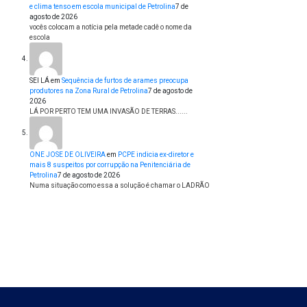
e clima tenso em escola municipal de Petrolina
7 de
agosto de 2026
vocês colocam a notícia pela metade cadê o nome da
escola
SEI LÁ
em
Sequência de furtos de arames preocupa
produtores na Zona Rural de Petrolina
7 de agosto de
2026
LÁ POR PERTO TEM UMA INVASÃO DE TERRAS......
ONE JOSE DE OLIVEIRA
em
PCPE indicia ex-diretor e
mais 8 suspeitos por corrupção na Penitenciária de
Petrolina
7 de agosto de 2026
Numa situação como essa a solução é chamar o LADRÃO