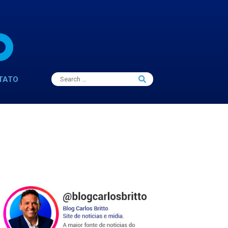
Search
TATO
Search
for: