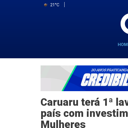
21°C
HOM
Caruaru terá 1ª la
país com investim
Mulheres