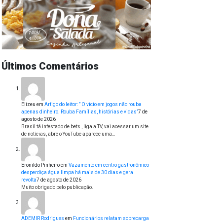
Últimos Comentários
Elizeu
em
Artigo do leitor: ” O vício em jogos não rouba
apenas dinheiro. Rouba Famílias, histórias e vidas”
7 de
agosto de 2026
Brasil tá infestado de bets , liga a TV, vai acessar um site
de notícias, abre o YouTube aparece uma…
Eronildo Pinheiro
em
Vazamento em centro gastronômico
desperdiça água limpa há mais de 30 dias e gera
revolta
7 de agosto de 2026
Muito obrigado pelo publicação.
ADEMIR Rodrigues
em
Funcionários relatam sobrecarga