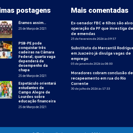
timas postagens
Mais comentadas
Éramos assim…
Ex-senador FBC e filhos são alvo
operação da PF que investiga de
25 de Março de 2021
de emendas
25 de fevereiro de 2026 às 09:57
PSB-PE pode
conquistar três
Substituto do Mercantil Rodrigu
cadeiras na Câmara
em Juazeiro já divulga vagas de
Federal; quarta vaga
emprego
dependerá de
05 de janeiro de 2026 às 08:00
desempenho da
chapa
Moradores cobram conclusão de
25 de Março de 2021
recapeamento em rua do Rio
Espetáculo orientará
Corrente
estudantes de
30 de julho de 2026 às 17:33
Campo Alegre de
Lourdes sobre
educação financeira
25 de Março de 2021