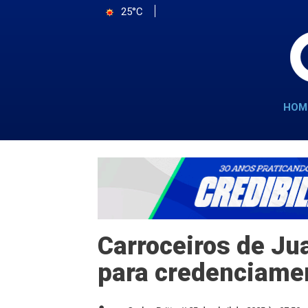
25°C
HOM
Carroceiros de Ju
para credenciamen