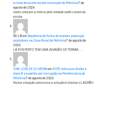
e clima tenso em escola municipal de Petrolina
7 de
agosto de 2026
vocês colocam a notícia pela metade cadê o nome da
escola
SEI LÁ
em
Sequência de furtos de arames preocupa
produtores na Zona Rural de Petrolina
7 de agosto de
2026
LÁ POR PERTO TEM UMA INVASÃO DE TERRAS......
ONE JOSE DE OLIVEIRA
em
PCPE indicia ex-diretor e
mais 8 suspeitos por corrupção na Penitenciária de
Petrolina
7 de agosto de 2026
Numa situação como essa a solução é chamar o LADRÃO