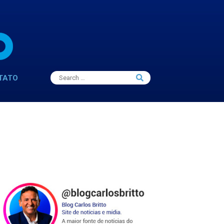
Search
TATO
Search
for: