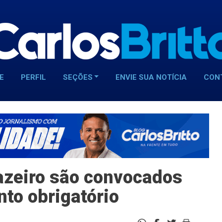
E
PERFIL
SEÇÕES
ENVIE SUA NOTÍCIA
CON
azeiro são convocados
to obrigatório