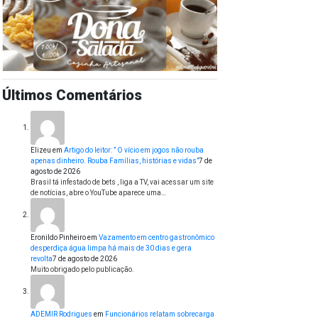
Últimos Comentários
Elizeu
em
Artigo do leitor: ” O vício em jogos não rouba
apenas dinheiro. Rouba Famílias, histórias e vidas”
7 de
agosto de 2026
Brasil tá infestado de bets , liga a TV, vai acessar um site
de notícias, abre o YouTube aparece uma…
Eronildo Pinheiro
em
Vazamento em centro gastronômico
desperdiça água limpa há mais de 30 dias e gera
revolta
7 de agosto de 2026
Muito obrigado pelo publicação.
ADEMIR Rodrigues
em
Funcionários relatam sobrecarga