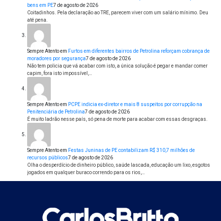
bens em PE
7 de agosto de 2026
Coitadinhos. Pela declaração ao TRE, parecem viver com um salário mínimo. Deu
até pena.
Sempre Atento
em
Furtos em diferentes bairros de Petrolina reforçam cobrança de
moradores por segurança
7 de agosto de 2026
Não tem policia que vá acabar com isto, a única solução é pegar e mandar comer
capim, fora isto impossível,…
Sempre Atento
em
PCPE indicia ex-diretor e mais 8 suspeitos por corrupção na
Penitenciária de Petrolina
7 de agosto de 2026
É muito ladrão nesse país, só pena de morte para acabar com essas desgraças.
Sempre Atento
em
Festas Juninas de PE contabilizam R$ 310,7 milhões de
recursos públicos
7 de agosto de 2026
Olha o desperdício de dinheiro público, saúde lascada, educação um lixo, esgotos
jogados em qualquer buraco correndo para os rios,…