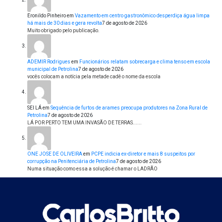
Eronildo Pinheiro
em
Vazamento em centro gastronômico desperdiça água limpa
há mais de 30 dias e gera revolta
7 de agosto de 2026
Muito obrigado pelo publicação.
ADEMIR Rodrigues
em
Funcionários relatam sobrecarga e clima tenso em escola
municipal de Petrolina
7 de agosto de 2026
vocês colocam a notícia pela metade cadê o nome da escola
SEI LÁ
em
Sequência de furtos de arames preocupa produtores na Zona Rural de
Petrolina
7 de agosto de 2026
LÁ POR PERTO TEM UMA INVASÃO DE TERRAS......
ONE JOSE DE OLIVEIRA
em
PCPE indicia ex-diretor e mais 8 suspeitos por
corrupção na Penitenciária de Petrolina
7 de agosto de 2026
Numa situação como essa a solução é chamar o LADRÃO