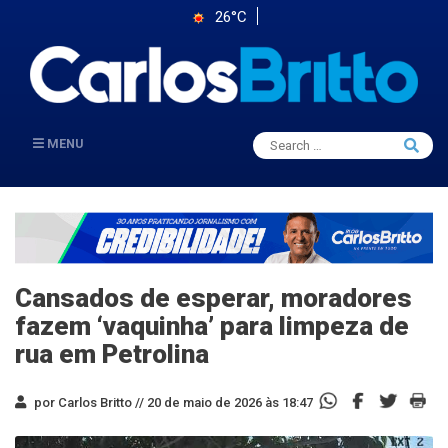
26°C
Search
MENU
Searc
for:
Cansados de esperar, moradores
fazem ‘vaquinha’ para limpeza de
rua em Petrolina
por Carlos Britto //
20 de maio de 2026 às 18:47