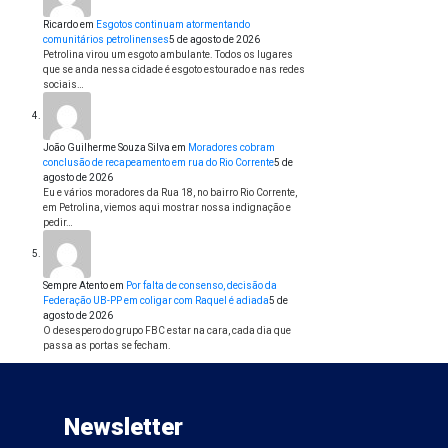
Ricardo
em
Esgotos continuam atormentando
comunitários petrolinenses
5 de agosto de 2026
Petrolina virou um esgoto ambulante. Todos os lugares
que se anda nessa cidade é esgoto estourado e nas redes
sociais…
João Guilherme Souza Silva
em
Moradores cobram
conclusão de recapeamento em rua do Rio Corrente
5 de
agosto de 2026
Eu e vários moradores da Rua 18, no bairro Rio Corrente,
em Petrolina, viemos aqui mostrar nossa indignação e
pedir…
Sempre Atento
em
Por falta de consenso, decisão da
Federação UB-PP em coligar com Raquel é adiada
5 de
agosto de 2026
O desespero do grupo FBC estar na cara, cada dia que
passa as portas se fecham.
Newsletter