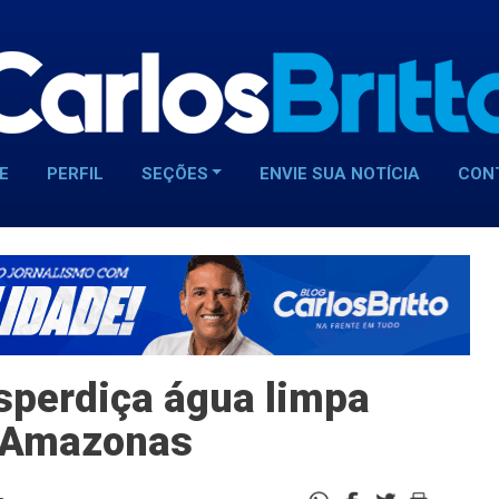
E
PERFIL
SEÇÕES
ENVIE SUA NOTÍCIA
CON
sperdiça água limpa
m Amazonas