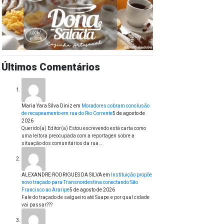
Últimos Comentários
Maria Yara Silva Diniz
em
Moradores cobram conclusão
de recapeamento em rua do Rio Corrente
5 de agosto de
2026
Querido(a) Editor(a) Estou escrevendo está carta como
uma leitora preocupada com a reportagen sobre a
situação dos comunitários da rua…
ALEXANDRE RODRIGUES DA SILVA
em
Instituição propõe
novo traçado para Transnordestina conectando São
Francisco ao Araripe
5 de agosto de 2026
Fale do traçado de salgueiro até Suape.e por qual cidade
vai passar???