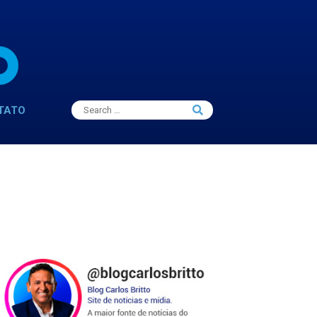
Search
TATO
Search
for: