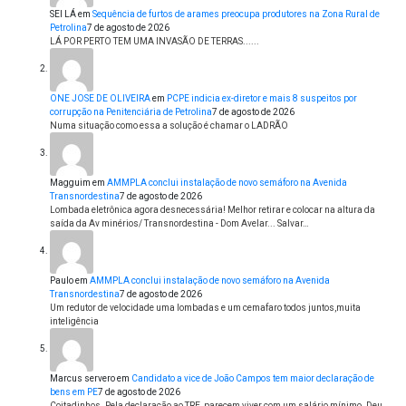
SEI LÁ
em
Sequência de furtos de arames preocupa produtores na Zona Rural de
Petrolina
7 de agosto de 2026
LÁ POR PERTO TEM UMA INVASÃO DE TERRAS......
ONE JOSE DE OLIVEIRA
em
PCPE indicia ex-diretor e mais 8 suspeitos por
corrupção na Penitenciária de Petrolina
7 de agosto de 2026
Numa situação como essa a solução é chamar o LADRÃO
Magguim
em
AMMPLA conclui instalação de novo semáforo na Avenida
Transnordestina
7 de agosto de 2026
Lombada eletrônica agora desnecessária! Melhor retirar e colocar na altura da
saída da Av minérios/ Transnordestina - Dom Avelar... Salvar…
Paulo
em
AMMPLA conclui instalação de novo semáforo na Avenida
Transnordestina
7 de agosto de 2026
Um redutor de velocidade uma lombadas e um cemafaro todos juntos,muita
inteligência
Marcus servero
em
Candidato a vice de João Campos tem maior declaração de
bens em PE
7 de agosto de 2026
Coitadinhos. Pela declaração ao TRE, parecem viver com um salário mínimo. Deu