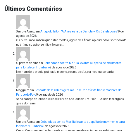
Últimos Comentários
Sempre Atento
em
Artigo do leitor: “A Anestesia da Derrota – Os Bajuladores”
9 de
agosto de 2026
Os puxa-saco sabem que estão mortos, agora eles ficam aplaudindo e sorrindo até
no último suspiro, se não vão para…
O povo tá de olho
em
Debandada contra Marília levanta suspeita de movimento
para fortalecer Humberto
9 de agosto de 2026
Nenhum dois presta prá nada mesmo, é como se diz, é a mesma porcaria
Magguim
em
Descarte de resíduos gera mau cheiro e afasta frequentadores do
Parque do Povo
9 de agosto de 2026
Só na cabeça de jerico que esse Park dá 5ao lado de um lixão.... Ainda tem órgãos
que autorizam
Sempre Atento
em
Debandada contra Marília levanta suspeita de movimento para
fortalecer Humberto
9 de agosto de 2026
Credo, Credo tem muito Pernambuco que gostam de ser jumentos e dá sangue a