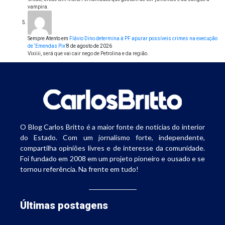
vampira.
Sempre Atento
em
Flávio Dino determina à PF apurar possíveis crimes na execução
de ‘Emendas Pix’
8 de agosto de 2026
Vixiiii, será que vai cair nego de Petrolina e da região.
O Blog Carlos Britto é a maior fonte de notícias do interior
do Estado. Com um jornalismo forte, independente,
compartilha opiniões livres e de interesse da comunidade.
Foi fundado em 2008 em um projeto pioneiro e ousado e se
tornou referência. Na frente em tudo!
Últimas postagens