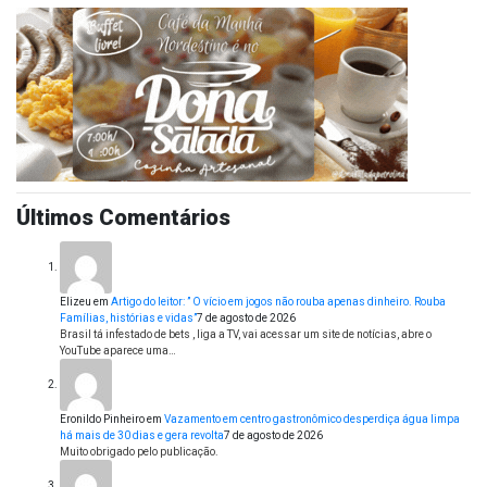
Últimos Comentários
Elizeu
em
Artigo do leitor: ” O vício em jogos não rouba apenas dinheiro. Rouba
Famílias, histórias e vidas”
7 de agosto de 2026
Brasil tá infestado de bets , liga a TV, vai acessar um site de notícias, abre o
YouTube aparece uma…
Eronildo Pinheiro
em
Vazamento em centro gastronômico desperdiça água limpa
há mais de 30 dias e gera revolta
7 de agosto de 2026
Muito obrigado pelo publicação.