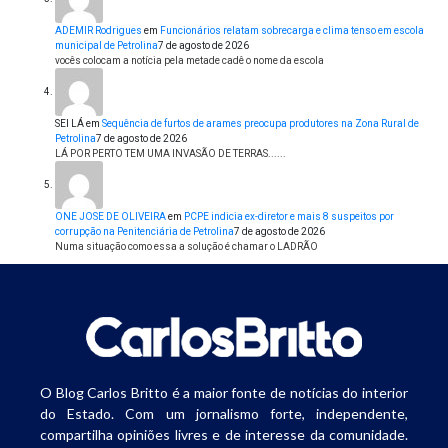
ADEMIR Rodrigues
em
Funcionários relatam sobrecarga e clima tenso em escola
municipal de Petrolina
7 de agosto de 2026
vocês colocam a notícia pela metade cadê o nome da escola
SEI LÁ
em
Sequência de furtos de arames preocupa produtores na Zona Rural de
Petrolina
7 de agosto de 2026
LÁ POR PERTO TEM UMA INVASÃO DE TERRAS......
ONE JOSE DE OLIVEIRA
em
PCPE indicia ex-diretor e mais 8 suspeitos por
corrupção na Penitenciária de Petrolina
7 de agosto de 2026
Numa situação como essa a solução é chamar o LADRÃO
O Blog Carlos Britto é a maior fonte de notícias do interior
do Estado. Com um jornalismo forte, independente,
compartilha opiniões livres e de interesse da comunidade.