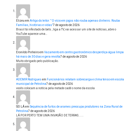
Elizeu
em
Artigo do leitor: ” O vício em jogos não rouba apenas dinheiro. Rouba
Famílias, histórias e vidas”
7 de agosto de 2026
Brasil tá infestado de bets , liga a TV, vai acessar um site de notícias, abre o
YouTube aparece uma…
Eronildo Pinheiro
em
Vazamento em centro gastronômico desperdiça água limpa
há mais de 30 dias e gera revolta
7 de agosto de 2026
Muito obrigado pelo publicação.
ADEMIR Rodrigues
em
Funcionários relatam sobrecarga e clima tenso em escola
municipal de Petrolina
7 de agosto de 2026
vocês colocam a notícia pela metade cadê o nome da escola
SEI LÁ
em
Sequência de furtos de arames preocupa produtores na Zona Rural de
Petrolina
7 de agosto de 2026
LÁ POR PERTO TEM UMA INVASÃO DE TERRAS......