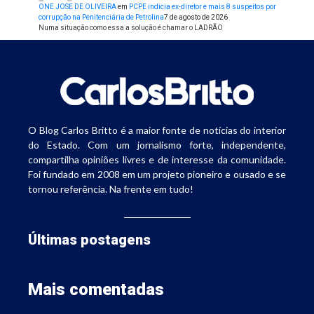
ONE JOSE DE OLIVEIRA
em
PCPE indicia ex-diretor e mais 8 suspeitos por
corrupção na Penitenciária de Petrolina
7 de agosto de 2026
Numa situação como essa a solução é chamar o LADRÃO
O Blog Carlos Britto é a maior fonte de notícias do interior
do Estado. Com um jornalismo forte, independente,
compartilha opiniões livres e de interesse da comunidade.
Foi fundado em 2008 em um projeto pioneiro e ousado e se
tornou referência. Na frente em tudo!
Últimas postagens
Mais comentadas