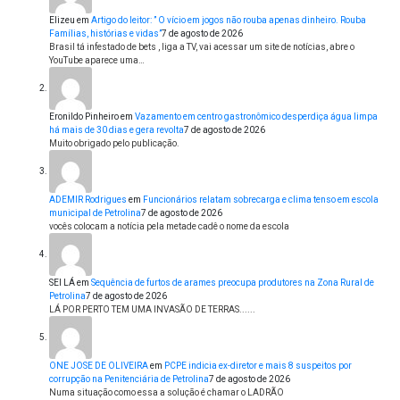
Elizeu
em
Artigo do leitor: ” O vício em jogos não rouba apenas dinheiro. Rouba
Famílias, histórias e vidas”
7 de agosto de 2026
Brasil tá infestado de bets , liga a TV, vai acessar um site de notícias, abre o
YouTube aparece uma…
Eronildo Pinheiro
em
Vazamento em centro gastronômico desperdiça água limpa
há mais de 30 dias e gera revolta
7 de agosto de 2026
Muito obrigado pelo publicação.
ADEMIR Rodrigues
em
Funcionários relatam sobrecarga e clima tenso em escola
municipal de Petrolina
7 de agosto de 2026
vocês colocam a notícia pela metade cadê o nome da escola
SEI LÁ
em
Sequência de furtos de arames preocupa produtores na Zona Rural de
Petrolina
7 de agosto de 2026
LÁ POR PERTO TEM UMA INVASÃO DE TERRAS......
ONE JOSE DE OLIVEIRA
em
PCPE indicia ex-diretor e mais 8 suspeitos por
corrupção na Penitenciária de Petrolina
7 de agosto de 2026
Numa situação como essa a solução é chamar o LADRÃO