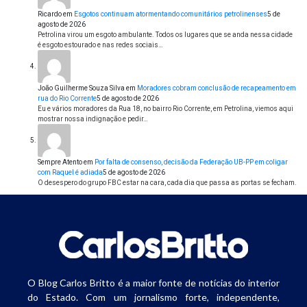
Ricardo
em
Esgotos continuam atormentando comunitários petrolinenses
5 de
agosto de 2026
Petrolina virou um esgoto ambulante. Todos os lugares que se anda nessa cidade
é esgoto estourado e nas redes sociais…
João Guilherme Souza Silva
em
Moradores cobram conclusão de recapeamento em
rua do Rio Corrente
5 de agosto de 2026
Eu e vários moradores da Rua 18, no bairro Rio Corrente, em Petrolina, viemos aqui
mostrar nossa indignação e pedir…
Sempre Atento
em
Por falta de consenso, decisão da Federação UB-PP em coligar
com Raquel é adiada
5 de agosto de 2026
O desespero do grupo FBC estar na cara, cada dia que passa as portas se fecham.
O Blog Carlos Britto é a maior fonte de notícias do interior
do Estado. Com um jornalismo forte, independente,