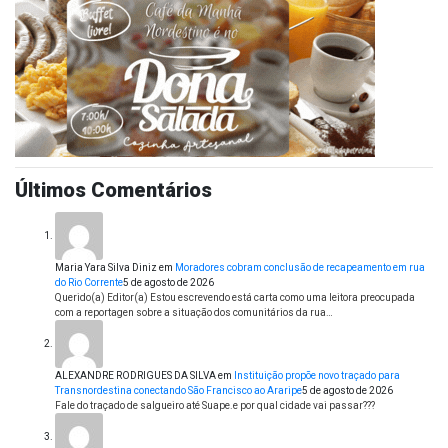
Últimos Comentários
Maria Yara Silva Diniz
em
Moradores cobram conclusão de recapeamento em rua
do Rio Corrente
5 de agosto de 2026
Querido(a) Editor(a) Estou escrevendo está carta como uma leitora preocupada
com a reportagen sobre a situação dos comunitários da rua…
ALEXANDRE RODRIGUES DA SILVA
em
Instituição propõe novo traçado para
Transnordestina conectando São Francisco ao Araripe
5 de agosto de 2026
Fale do traçado de salgueiro até Suape.e por qual cidade vai passar???