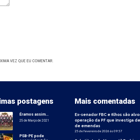
XIMA VEZ QUE EU COMENTAR.
timas postagens
Mais comentadas
Éramos assim…
Ex-senador FBC e filhos são alvo
operação da PF que investiga de
25 de Março de 2021
de emendas
25 de fevereiro de 2026 às 09:57
PSB-PE pode