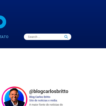
Search
TATO
Search
for: