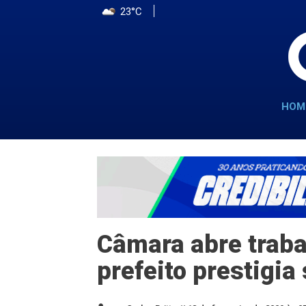
23°C
HOM
Câmara abre trabal
prefeito prestigi