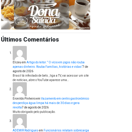
Últimos Comentários
Elizeu
em
Artigo do leitor: ” O vício em jogos não rouba
apenas dinheiro. Rouba Famílias, histórias e vidas”
7 de
agosto de 2026
Brasil tá infestado de bets , liga a TV, vai acessar um site
de notícias, abre o YouTube aparece uma…
Eronildo Pinheiro
em
Vazamento em centro gastronômico
desperdiça água limpa há mais de 30 dias e gera
revolta
7 de agosto de 2026
Muito obrigado pelo publicação.
ADEMIR Rodrigues
em
Funcionários relatam sobrecarga