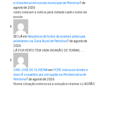
e clima tenso em escola municipal de Petrolina
7 de
agosto de 2026
vocês colocam a notícia pela metade cadê o nome da
escola
SEI LÁ
em
Sequência de furtos de arames preocupa
produtores na Zona Rural de Petrolina
7 de agosto de
2026
LÁ POR PERTO TEM UMA INVASÃO DE TERRAS......
ONE JOSE DE OLIVEIRA
em
PCPE indicia ex-diretor e
mais 8 suspeitos por corrupção na Penitenciária de
Petrolina
7 de agosto de 2026
Numa situação como essa a solução é chamar o LADRÃO