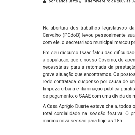
por Carlos Britto //
18 de fevereiro de 2009 às 0
Na abertura dos trabalhos legislativos 
Carvalho (PCdoB) levou pessoalmente sua
com ele, o secretariado municipal marcou p
Em seu discurso Isaac falou das dificulda
à população, que o nosso Governo, de apen
necessárias para a retomada da prestaçã
grave situação que encontramos. Os posto
rede contratada suspenso por causa de uma
limpeza urbana e iluminação pública parali
de pagamento; o SAAE com uma dívida de ma
A Casa Aprígio Duarte estava cheia, todos 
total cordialidade na sessão festiva. O
marcou nova sessão para hoje ás 18h.