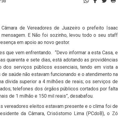
7:30
da Câmara de Vereadores de Juazeiro o prefeito Isaac
 mensagem. E Não foi sozinho, levou todo o seu staff
resença em apoio ao novo gestor.
des que vem enfrentando. “Devo informar a esta Casa, e
as quarenta e sete dias, está adotando as providências
o dos serviços públicos essenciais, tendo em vista a
s de saúde não estavam funcionando e o atendimento na
 dívida superior a 4 milhões de reais; os serviços de
sados; telefones dos órgãos públicos cortados por falta
is de 1 milhão e 150 mil reais”, desabafou.
os vereadores eleitos estavam presente e o clima foi de
 presidente da Câmara, Crisóstomo Lima (PCdoB), o Zó