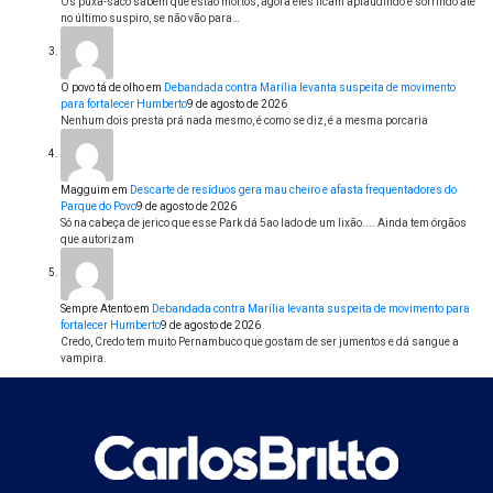
Os puxa-saco sabem que estão mortos, agora eles ficam aplaudindo e sorrindo até
no último suspiro, se não vão para…
O povo tá de olho
em
Debandada contra Marília levanta suspeita de movimento
para fortalecer Humberto
9 de agosto de 2026
Nenhum dois presta prá nada mesmo, é como se diz, é a mesma porcaria
Magguim
em
Descarte de resíduos gera mau cheiro e afasta frequentadores do
Parque do Povo
9 de agosto de 2026
Só na cabeça de jerico que esse Park dá 5ao lado de um lixão.... Ainda tem órgãos
que autorizam
Sempre Atento
em
Debandada contra Marília levanta suspeita de movimento para
fortalecer Humberto
9 de agosto de 2026
Credo, Credo tem muito Pernambuco que gostam de ser jumentos e dá sangue a
vampira.