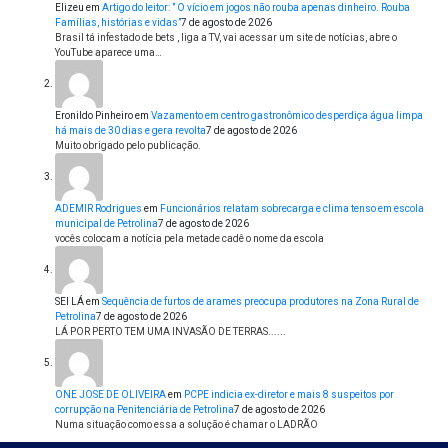
Elizeu
em
Artigo do leitor: ” O vício em jogos não rouba apenas dinheiro. Rouba
Famílias, histórias e vidas”
7 de agosto de 2026
Brasil tá infestado de bets , liga a TV, vai acessar um site de notícias, abre o
YouTube aparece uma…
Eronildo Pinheiro
em
Vazamento em centro gastronômico desperdiça água limpa
há mais de 30 dias e gera revolta
7 de agosto de 2026
Muito obrigado pelo publicação.
ADEMIR Rodrigues
em
Funcionários relatam sobrecarga e clima tenso em escola
municipal de Petrolina
7 de agosto de 2026
vocês colocam a notícia pela metade cadê o nome da escola
SEI LÁ
em
Sequência de furtos de arames preocupa produtores na Zona Rural de
Petrolina
7 de agosto de 2026
LÁ POR PERTO TEM UMA INVASÃO DE TERRAS......
ONE JOSE DE OLIVEIRA
em
PCPE indicia ex-diretor e mais 8 suspeitos por
corrupção na Penitenciária de Petrolina
7 de agosto de 2026
Numa situação como essa a solução é chamar o LADRÃO