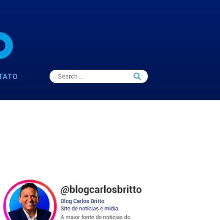
Search
TATO
Search
for: