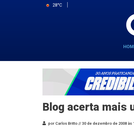
28°C
HOM
Blog acerta mais 
por Carlos Britto //
30 de dezembro de 2008 às 