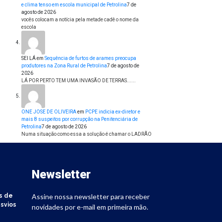
e clima tenso em escola municipal de Petrolina
7 de
agosto de 2026
vocês colocam a notícia pela metade cadê o nome da
escola
SEI LÁ
em
Sequência de furtos de arames preocupa
produtores na Zona Rural de Petrolina
7 de agosto de
2026
LÁ POR PERTO TEM UMA INVASÃO DE TERRAS......
ONE JOSE DE OLIVEIRA
em
PCPE indicia ex-diretor e
mais 8 suspeitos por corrupção na Penitenciária de
Petrolina
7 de agosto de 2026
Numa situação como essa a solução é chamar o LADRÃO
Newsletter
s de
Assine nossa newsletter para receber
svios
novidades por e-mail em primeira mão.