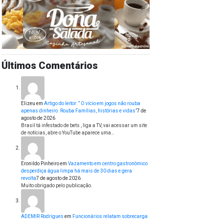
Últimos Comentários
Elizeu
em
Artigo do leitor: ” O vício em jogos não rouba
apenas dinheiro. Rouba Famílias, histórias e vidas”
7 de
agosto de 2026
Brasil tá infestado de bets , liga a TV, vai acessar um site
de notícias, abre o YouTube aparece uma…
Eronildo Pinheiro
em
Vazamento em centro gastronômico
desperdiça água limpa há mais de 30 dias e gera
revolta
7 de agosto de 2026
Muito obrigado pelo publicação.
ADEMIR Rodrigues
em
Funcionários relatam sobrecarga