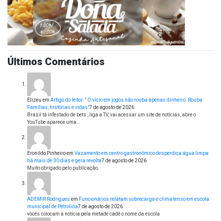
Últimos Comentários
Elizeu
em
Artigo do leitor: ” O vício em jogos não rouba apenas dinheiro. Rouba
Famílias, histórias e vidas”
7 de agosto de 2026
Brasil tá infestado de bets , liga a TV, vai acessar um site de notícias, abre o
YouTube aparece uma…
Eronildo Pinheiro
em
Vazamento em centro gastronômico desperdiça água limpa
há mais de 30 dias e gera revolta
7 de agosto de 2026
Muito obrigado pelo publicação.
ADEMIR Rodrigues
em
Funcionários relatam sobrecarga e clima tenso em escola
municipal de Petrolina
7 de agosto de 2026
vocês colocam a notícia pela metade cadê o nome da escola