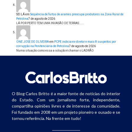
SEI LÁ
em
Sequência de furtos de arames preocupa produtores na Zona Rural de
Petrolina
7 de agosto de 2026
LÁ POR PERTO TEM UMA INVASÃO DE TERRAS......
ONE JOSE DE OLIVEIRA
em
PCPE indicia ex-diretor e mais 8 suspeitos por
corrupção na Penitenciária de Petrolina
7 de agosto de 2026
Numa situação como essa a solução é chamar o LADRÃO
O Blog Carlos Britto é a maior fonte de notícias do interior
do Estado. Com um jornalismo forte, independente,
compartilha opiniões livres e de interesse da comunidade.
Foi fundado em 2008 em um projeto pioneiro e ousado e se
tornou referência. Na frente em tudo!