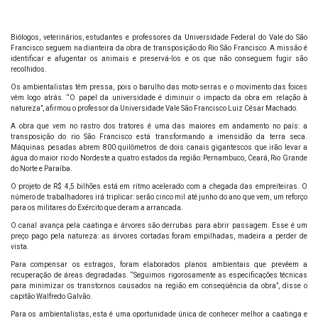
Biólogos, veterinários, estudantes e professores da Universidade Federal do Vale do São
Francisco seguem na dianteira da obra de transposição do Rio São Francisco. A missão é
identificar e afugentar os animais e preservá-los e os que não conseguem fugir são
recolhidos.
Os ambientalistas têm pressa, pois o barulho das moto-serras e o movimento das foices
vêm logo atrás. “O papel da universidade é diminuir o impacto da obra em relação à
natureza”, afirmou o professor da Universidade Vale São Francisco Luiz César Machado.
A obra que vem no rastro dos tratores é uma das maiores em andamento no país: a
transposição do rio São Francisco está transformando a imensidão da terra seca.
Máquinas pesadas abrem 800 quilômetros de dois canais gigantescos que irão levar a
água do maior rio do Nordeste a quatro estados da região: Pernambuco, Ceará, Rio Grande
do Norte e Paraíba.
O projeto de R$ 4,5 bilhões está em ritmo acelerado com a chegada das empreiteiras. O
número de trabalhadores irá triplicar: serão cinco mil até junho do ano que vem, um reforço
para os militares do Exército que deram a arrancada.
O canal avança pela caatinga e árvores são derrubas para abrir passagem. Esse é um
preço pago pela natureza: as árvores cortadas foram empilhadas, madeira a perder de
vista.
Para compensar os estragos, foram elaborados planos ambientais que prevêem a
recuperação de áreas degradadas. “Seguimos rigorosamente as especificações técnicas
para minimizar os transtornos causados na região em conseqüência da obra”, disse o
capitão Walfredo Galvão.
Para os ambientalistas, esta é uma oportunidade única de conhecer melhor a caatinga e