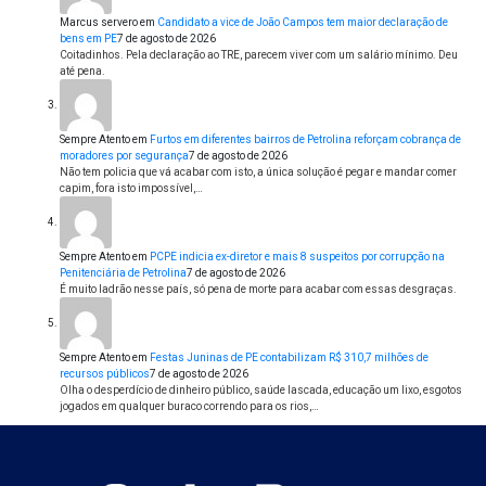
Marcus servero
em
Candidato a vice de João Campos tem maior declaração de
bens em PE
7 de agosto de 2026
Coitadinhos. Pela declaração ao TRE, parecem viver com um salário mínimo. Deu
até pena.
Sempre Atento
em
Furtos em diferentes bairros de Petrolina reforçam cobrança de
moradores por segurança
7 de agosto de 2026
Não tem policia que vá acabar com isto, a única solução é pegar e mandar comer
capim, fora isto impossível,…
Sempre Atento
em
PCPE indicia ex-diretor e mais 8 suspeitos por corrupção na
Penitenciária de Petrolina
7 de agosto de 2026
É muito ladrão nesse país, só pena de morte para acabar com essas desgraças.
Sempre Atento
em
Festas Juninas de PE contabilizam R$ 310,7 milhões de
recursos públicos
7 de agosto de 2026
Olha o desperdício de dinheiro público, saúde lascada, educação um lixo, esgotos
jogados em qualquer buraco correndo para os rios,…