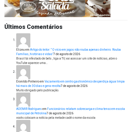
Últimos Comentários
Elizeu
em
Artigo do leitor: ” O vício em jogos não rouba apenas dinheiro. Rouba
Famílias, histórias e vidas”
7 de agosto de 2026
Brasil tá infestado de bets , liga a TV, vai acessar um site de notícias, abre o
YouTube aparece uma…
Eronildo Pinheiro
em
Vazamento em centro gastronômico desperdiça água limpa
há mais de 30 dias e gera revolta
7 de agosto de 2026
Muito obrigado pelo publicação.
ADEMIR Rodrigues
em
Funcionários relatam sobrecarga e clima tenso em escola
municipal de Petrolina
7 de agosto de 2026
vocês colocam a notícia pela metade cadê o nome da escola