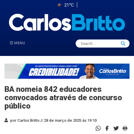
21°C
Search
MENU
Searc
for:
BA nomeia 842 educadores
convocados através de concurso
público
por Carlos Britto //
28 de março de 2025 às 19:10