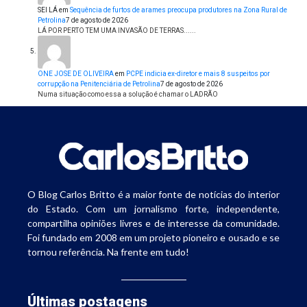
SEI LÁ
em
Sequência de furtos de arames preocupa produtores na Zona Rural de
Petrolina
7 de agosto de 2026
LÁ POR PERTO TEM UMA INVASÃO DE TERRAS......
ONE JOSE DE OLIVEIRA
em
PCPE indicia ex-diretor e mais 8 suspeitos por
corrupção na Penitenciária de Petrolina
7 de agosto de 2026
Numa situação como essa a solução é chamar o LADRÃO
O Blog Carlos Britto é a maior fonte de notícias do interior
do Estado. Com um jornalismo forte, independente,
compartilha opiniões livres e de interesse da comunidade.
Foi fundado em 2008 em um projeto pioneiro e ousado e se
tornou referência. Na frente em tudo!
Últimas postagens