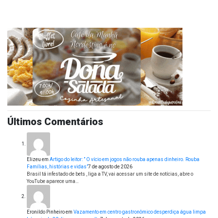
Últimos Comentários
Elizeu
em
Artigo do leitor: ” O vício em jogos não rouba apenas dinheiro. Rouba
Famílias, histórias e vidas”
7 de agosto de 2026
Brasil tá infestado de bets , liga a TV, vai acessar um site de notícias, abre o
YouTube aparece uma…
Eronildo Pinheiro
em
Vazamento em centro gastronômico desperdiça água limpa