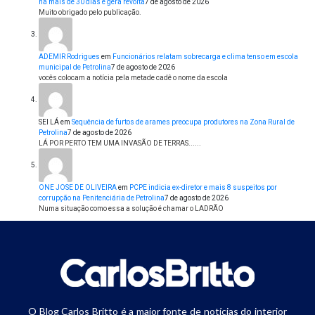
há mais de 30 dias e gera revolta
7 de agosto de 2026
Muito obrigado pelo publicação.
ADEMIR Rodrigues
em
Funcionários relatam sobrecarga e clima tenso em escola
municipal de Petrolina
7 de agosto de 2026
vocês colocam a notícia pela metade cadê o nome da escola
SEI LÁ
em
Sequência de furtos de arames preocupa produtores na Zona Rural de
Petrolina
7 de agosto de 2026
LÁ POR PERTO TEM UMA INVASÃO DE TERRAS......
ONE JOSE DE OLIVEIRA
em
PCPE indicia ex-diretor e mais 8 suspeitos por
corrupção na Penitenciária de Petrolina
7 de agosto de 2026
Numa situação como essa a solução é chamar o LADRÃO
O Blog Carlos Britto é a maior fonte de notícias do interior