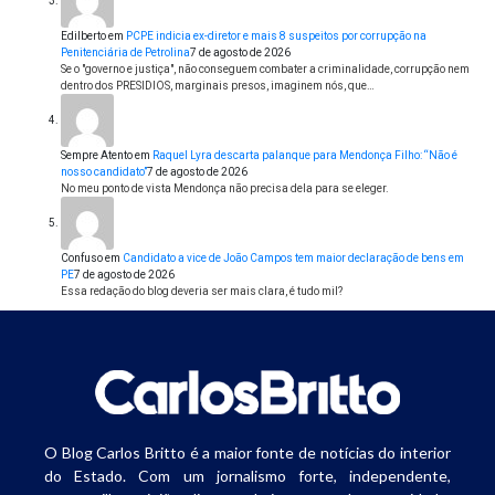
Edilberto
em
PCPE indicia ex-diretor e mais 8 suspeitos por corrupção na
Penitenciária de Petrolina
7 de agosto de 2026
Se o "governo e justiça", não conseguem combater a criminalidade, corrupção nem
dentro dos PRESIDIOS, marginais presos, imaginem nós, que…
Sempre Atento
em
Raquel Lyra descarta palanque para Mendonça Filho: “Não é
nosso candidato”
7 de agosto de 2026
No meu ponto de vista Mendonça não precisa dela para se eleger.
Confuso
em
Candidato a vice de João Campos tem maior declaração de bens em
PE
7 de agosto de 2026
Essa redação do blog deveria ser mais clara, é tudo mil?
O Blog Carlos Britto é a maior fonte de notícias do interior
do Estado. Com um jornalismo forte, independente,