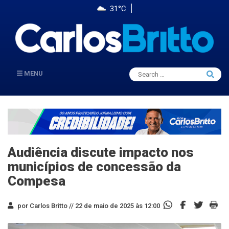
31°C
Search
MENU
Searc
for:
Audiência discute impacto nos
municípios de concessão da
Compesa
por Carlos Britto //
22 de maio de 2025 às 12:00