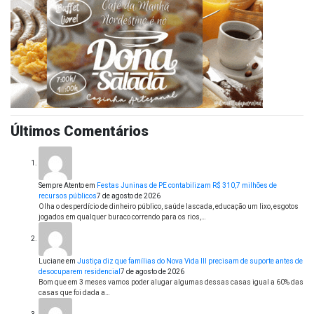
Últimos Comentários
Sempre Atento
em
Festas Juninas de PE contabilizam R$ 310,7 milhões de
recursos públicos
7 de agosto de 2026
Olha o desperdício de dinheiro público, saúde lascada, educação um lixo, esgotos
jogados em qualquer buraco correndo para os rios,…
Luciane
em
Justiça diz que famílias do Nova Vida III precisam de suporte antes de
desocuparem residencial
7 de agosto de 2026
Bom que em 3 meses vamos poder alugar algumas dessas casas igual a 60% das
casas que foi dada a…